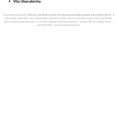
Vila Uberabinha
O conteúdo do texto "
Clínicas de Reposição Hormonal para Menopausa Brooklin Novo
" é
de direito reservado. Sua reprodução, parcial ou total, mesmo citando nossos links, é proibida
sem a autorização do autor. Crime de violação de direito autoral – artigo 184 do Código Penal –
Lei 9610/98 - Lei de direitos autorais
.