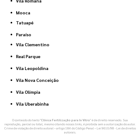
Vila Romana
Mooca
Tatuapé
Paraíso
Vila Clementino
Real Parque
Vila Leopoldina
Vila Nova Conceição
Vila Olímpia
Vila Uberabinha
O conteúdo do texto "
Clínica Fertilização para In Vitro
" é de direito reservado. Sua
reprodução, parcial ou total, mesmo citando nossos links, é proibida sem a autorização do autor.
Crime de violação de direito autoral – artigo 184 do Código Penal –
Lei 9610/98 - Lei de direitos
autorais
.