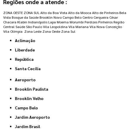
Regiões onde a atende :
ZONA OESTE
ZONA SUL
Alto da Boa Vista
Alto da Mooca
Alto de Pinheiros
Bela
Vista
Bosque da Saúde
Brooklin Novo
Campo Belo
Centro
Cerqueira César
Chacara Klabin
Indianópolis
Lapa
Moema
Morumbi
Perdizes
Pinheiros
Região
Central
Saúde
São Paulo
Vila Leopoldina
Vila Mariana
Vila Nova Conceição
Vila Olímpia
Zona Leste
Zona Oeste
Zona Sul
Aclimação
Liberdade
República
Santa Cecília
Aeroporto
Brooklin Paulista
Brooklin Velho
Campo Belo
Jardim Aeroporto
Jardim Brasil