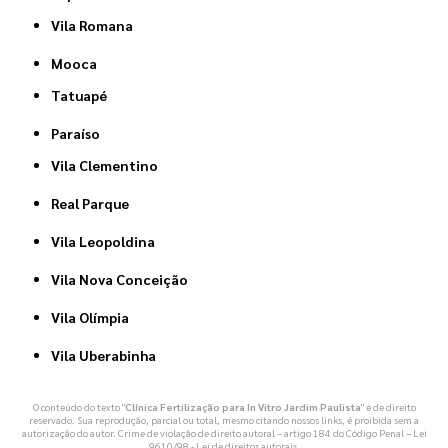
Vila Romana
Mooca
Tatuapé
Paraíso
Vila Clementino
Real Parque
Vila Leopoldina
Vila Nova Conceição
Vila Olímpia
Vila Uberabinha
O conteúdo do texto "
Clínica Fertilização para In Vitro Jardim Paulista
" é de direito
reservado. Sua reprodução, parcial ou total, mesmo citando nossos links, é proibida sem a
autorização do autor. Crime de violação de direito autoral – artigo 184 do Código Penal –
Lei
9610/98 - Lei de direitos autorais
.