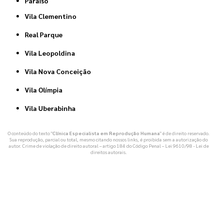
Paraíso
Vila Clementino
Real Parque
Vila Leopoldina
Vila Nova Conceição
Vila Olímpia
Vila Uberabinha
O conteúdo do texto "
Clínica Especialista em Reprodução Humana
" é de direito reservado.
Sua reprodução, parcial ou total, mesmo citando nossos links, é proibida sem a autorização do
autor. Crime de violação de direito autoral – artigo 184 do Código Penal –
Lei 9610/98 - Lei de
direitos autorais
.