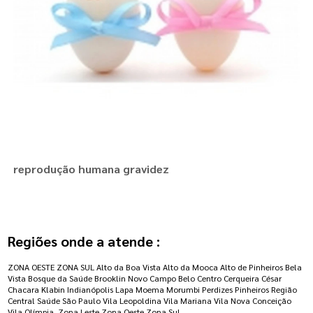
reprodução humana gravidez
Regiões onde a atende :
ZONA OESTE
ZONA SUL
Alto da Boa Vista
Alto da Mooca
Alto de Pinheiros
Bela
Vista
Bosque da Saúde
Brooklin Novo
Campo Belo
Centro
Cerqueira César
Chacara Klabin
Indianópolis
Lapa
Moema
Morumbi
Perdizes
Pinheiros
Região
Central
Saúde
São Paulo
Vila Leopoldina
Vila Mariana
Vila Nova Conceição
Vila Olímpia
Zona Leste
Zona Oeste
Zona Sul