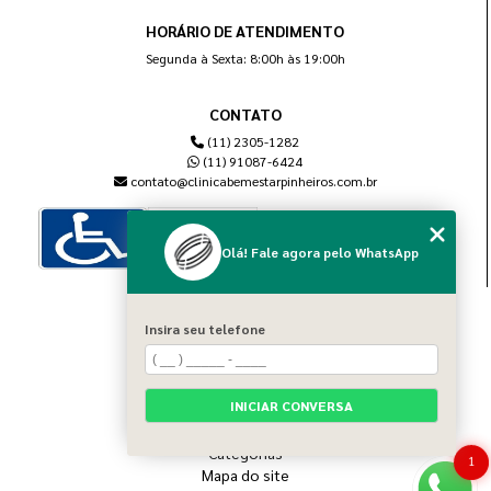
HORÁRIO DE ATENDIMENTO
Segunda à Sexta: 8:00h às 19:00h
CONTATO
(11) 2305-1282
(11) 91087-6424
contato@clinicabemestarpinheiros.com.br
Olá! Fale agora pelo WhatsApp
MENU
Insira seu telefone
Home
Sobre nós
Blog
INICIAR CONVERSA
Serviços
Contato
Categorias
1
Mapa do site