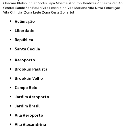
Chacara Klabin
Indianópolis
Lapa
Moema
Morumbi
Perdizes
Pinheiros
Região
Central
Saúde
São Paulo
Vila Leopoldina
Vila Mariana
Vila Nova Conceição
Vila Olímpia
Zona Leste
Zona Oeste
Zona Sul
Aclimação
Liberdade
República
Santa Cecília
Aeroporto
Brooklin Paulista
Brooklin Velho
Campo Belo
Jardim Aeroporto
Jardim Brasil
Vila Aeroporto
Vila Alexandrina