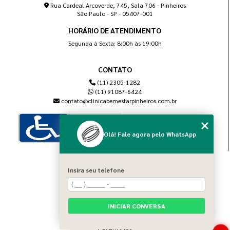
Rua Cardeal Arcoverde, 745, Sala 706 - Pinheiros
São Paulo - SP - 05407-001
HORÁRIO DE ATENDIMENTO
Segunda à Sexta: 8:00h às 19:00h
CONTATO
(11) 2305-1282
(11) 91087-6424
contato@clinicabemestarpinheiros.com.br
Olá! Fale agora pelo WhatsApp
MENU
Insira seu telefone
Home
Sobre nós
Blog
INICIAR CONVERSA
Serviços
Contato
Categorias