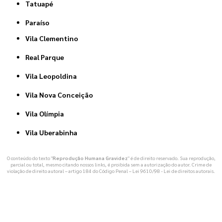
Tatuapé
Paraíso
Vila Clementino
Real Parque
Vila Leopoldina
Vila Nova Conceição
Vila Olímpia
Vila Uberabinha
O conteúdo do texto "
Reprodução Humana Gravidez
" é de direito reservado. Sua reprodução,
parcial ou total, mesmo citando nossos links, é proibida sem a autorização do autor. Crime de
violação de direito autoral – artigo 184 do Código Penal –
Lei 9610/98 - Lei de direitos autorais
.