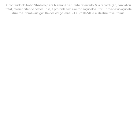
O conteúdo do texto "
Médico para Mama
" é de direito reservado. Sua reprodução, parcial ou
total, mesmo citando nossos links, é proibida sem a autorização do autor. Crime de violação de
direito autoral – artigo 184 do Código Penal –
Lei 9610/98 - Lei de direitos autorais
.