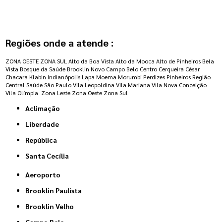
Regiões onde a atende :
ZONA OESTE
ZONA SUL
Alto da Boa Vista
Alto da Mooca
Alto de Pinheiros
Bela
Vista
Bosque da Saúde
Brooklin Novo
Campo Belo
Centro
Cerqueira César
Chacara Klabin
Indianópolis
Lapa
Moema
Morumbi
Perdizes
Pinheiros
Região
Central
Saúde
São Paulo
Vila Leopoldina
Vila Mariana
Vila Nova Conceição
Vila Olímpia
Zona Leste
Zona Oeste
Zona Sul
Aclimação
Liberdade
República
Santa Cecília
Aeroporto
Brooklin Paulista
Brooklin Velho
Campo Belo