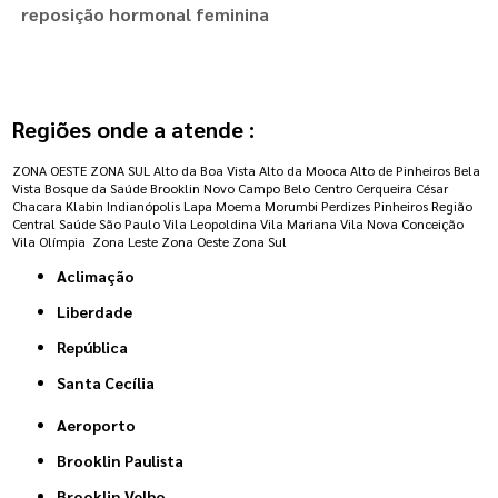
reposição hormonal feminina
Regiões onde a atende :
ZONA OESTE
ZONA SUL
Alto da Boa Vista
Alto da Mooca
Alto de Pinheiros
Bela
Vista
Bosque da Saúde
Brooklin Novo
Campo Belo
Centro
Cerqueira César
Chacara Klabin
Indianópolis
Lapa
Moema
Morumbi
Perdizes
Pinheiros
Região
Central
Saúde
São Paulo
Vila Leopoldina
Vila Mariana
Vila Nova Conceição
Vila Olímpia
Zona Leste
Zona Oeste
Zona Sul
Aclimação
Liberdade
República
Santa Cecília
Aeroporto
Brooklin Paulista
Brooklin Velho