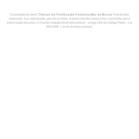
O conteúdo do texto "
Clínicas de Fertilização Feminina Alto da Mooca
" é de direito
reservado. Sua reprodução, parcial ou total, mesmo citando nossos links, é proibida sem a
autorização do autor. Crime de violação de direito autoral – artigo 184 do Código Penal –
Lei
9610/98 - Lei de direitos autorais
.