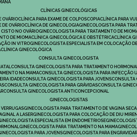
UMANA
CLÍNICAS GINECOLÓGICAS
E OVÁRIO
CLÍNICA PARA EXAME DE COLPOSCOPIA
CLÍNICA PARA V
E DE OVÁRIO
CLÍNICA DE GINECOLOGIA
GINECOLOGISTA PARA TR
 CISTO NO OVÁRIO
GINECOLOGISTA PARA TRATAMENTO DE MIOM
ENTO DE MIOMA
CLÍNICA GINECOLÓGICA E OBSTÉTRICA
CLÍNICA 
AÇÃO IN VITRO
GINECOLOGISTA ESPECIALISTA EM COLOCAÇÃO DE
A
CLÍNICA GINECOLÓGICA
CONSULTA GINECOLOGISTA
NATAL
CONSULTA GINECOLOGISTA PARA TRATAMENTO HORMONA
TAMENTO NA MAMA
CONSULTA GINECOLOGISTA PARA INFECÇÃO U
EIRA IDADE
CONSULTA GINECOLOGISTA PARA JOVENS
CONSULTA
AS
CONSULTA GINECOLOGISTA PARA GRÁVIDAS
CONSULTA GINEC
AR
CONSULTA GINECOLOGISTA ANTICONCEPCIONAL
GINECOLOGISTAS
E VERRUGAS
GINECOLOGISTA PARA TRATAMENTO DE VAGINA SECA
AGINAL A LASER
GINECOLOGISTA PARA COLOCAÇÃO DE DIU MIRE
GINECOLOGISTA ESPECIALISTA EM ENDOMETRIOSE
GINECOLOGI
HORMONAL
GINECOLOGISTA PARA TRATAMENTO NA MAMA
GINECO
GINECOLOGISTA PARA JOVENS
GINECOLOGISTA PARA ENGRAVIDA