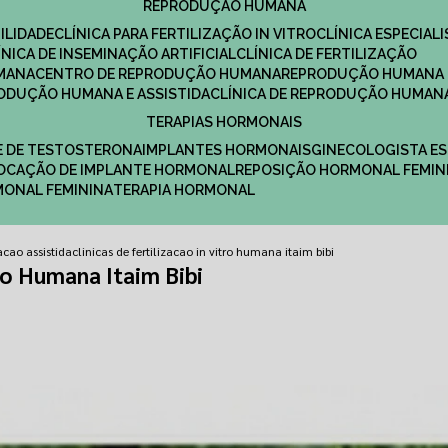
REPRODUÇÃO HUMANA
ILIDADE
CLÍNICA PARA FERTILIZAÇÃO IN VITRO
CLÍNICA ESPECI
LÍNICA DE INSEMINAÇÃO ARTIFICIAL
CLÍNICA DE FERTILIZAÇÃO
MANA
CENTRO DE REPRODUÇÃO HUMANA
REPRODUÇÃO HUMANA 
RODUÇÃO HUMANA E ASSISTIDA
CLÍNICA DE REPRODUÇÃO HUMAN
TERAPIAS HORMONAIS
E DE TESTOSTERONA
IMPLANTES HORMONAIS
GINECOLOGISTA E
OLOCAÇÃO DE IMPLANTE HORMONAL
REPOSIÇÃO HORMONAL FEMIN
RMONAL FEMININA
TERAPIA HORMONAL
zacao assistida
clinicas de fertilizacao in vitro humana itaim bibi
tro Humana Itaim Bibi