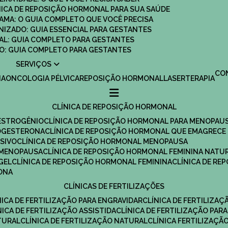
ÍNICA DE REPOSIÇÃO HORMONAL PARA SUA SAÚDE
MAMA: O GUIA COMPLETO QUE VOCÊ PRECISA
ANIZADO: GUIA ESSENCIAL PARA GESTANTES
MAL: GUIA COMPLETO PARA GESTANTES
SCO: GUIA COMPLETO PARA GESTANTES
SERVIÇOS
C
IA
ONCOLOGIA PÉLVICA
REPOSIÇÃO HORMONAL
LASERTERAPIA
CLÍNICA DE REPOSIÇÃO HORMONAL
 ESTROGÊNIO
CLÍNICA DE REPOSIÇÃO HORMONAL PARA MENOPAU
ROGESTERONA
CLÍNICA DE REPOSIÇÃO HORMONAL QUE EMAGRECE
ESIVO
CLÍNICA DE REPOSIÇÃO HORMONAL MENOPAUSA
A MENOPAUSA
CLÍNICA DE REPOSIÇÃO HORMONAL FEMININA NATU
GEL
CLÍNICA DE REPOSIÇÃO HORMONAL FEMININA
CLÍNICA DE R
RONA
CLÍNICAS DE FERTILIZAÇÕES
ÍNICA DE FERTILIZAÇÃO PARA ENGRAVIDAR
CLÍNICA DE FERTILIZA
ÍNICA DE FERTILIZAÇÃO ASSISTIDA
CLÍNICA DE FERTILIZAÇÃO PARA
TURAL
CLÍNICA DE FERTILIZAÇÃO NATURAL
CLÍNICA FERTILIZAÇÃ