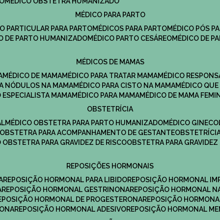
DO
MÉDICO OBSTETRA HUMANIZADO
MÉDICO PARA PARTO
CO PARTICULAR PARA PARTO
MÉDICOS PARA PARTO
MÉDICO PÓS P
CO DE PARTO HUMANIZADO
MÉDICO PARTO CESÁREO
MÉDICO DE P
MÉDICOS DE MAMAS
A
MÉDICO DE MAMA
MÉDICO PARA TRATAR MAMA
MÉDICO RESPONS
ARA NÓDULOS NA MAMA
MÉDICO PARA CISTO NA MAMA
MÉDICO QU
O ESPECIALISTA MAMA
MÉDICO PARA MAMA
MÉDICO DE MAMA FEMI
OBSTETRÍCIA
AL
MÉDICO OBSTETRA PARA PARTO HUMANIZADO
MÉDICO GINEC
OBSTETRA PARA ACOMPANHAMENTO DE GESTANTE
OBSTETRÍCI
O OBSTETRA PARA GRAVIDEZ DE RISCO
OBSTETRA PARA GRAVIDEZ
REPOSIÇÕES HORMONAIS
A
REPOSIÇÃO HORMONAL PARA LIBIDO
REPOSIÇÃO HORMONAL IM
A
REPOSIÇÃO HORMONAL GESTRINONA
REPOSIÇÃO HORMONAL N
REPOSIÇÃO HORMONAL DE PROGESTERONA
REPOSIÇÃO HORMONA
RONA
REPOSIÇÃO HORMONAL ADESIVO
REPOSIÇÃO HORMONAL M