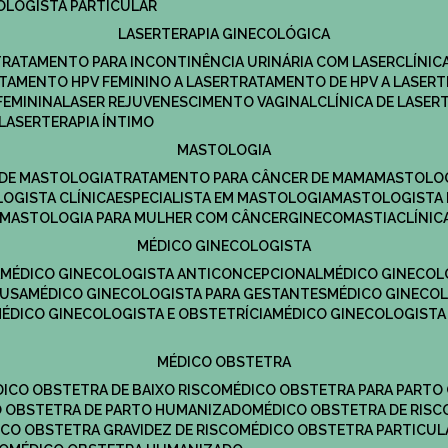
COLOGISTA PARTICULAR
LASERTERAPIA GINECOLÓGICA
TRATAMENTO PARA INCONTINÊNCIA URINÁRIA COM LASER
CLÍNI
ATAMENTO HPV FEMININO A LASER
TRATAMENTO DE HPV A LASER
FEMININA
LASER REJUVENESCIMENTO VAGINAL
CLÍNICA DE LASER
LASERTERAPIA ÍNTIMO
MASTOLOGIA
A DE MASTOLOGIA
TRATAMENTO PARA CÂNCER DE MAMA
MASTOLO
LOGISTA CLÍNICA
ESPECIALISTA EM MASTOLOGIA
MASTOLOGISTA
MASTOLOGIA PARA MULHER COM CÂNCER
GINECOMASTIA
CLÍNI
MÉDICO GINECOLOGISTA
A
MÉDICO GINECOLOGISTA ANTICONCEPCIONAL
MÉDICO GINECOL
AUSA
MÉDICO GINECOLOGISTA PARA GESTANTES
MÉDICO GINECO
MÉDICO GINECOLOGISTA E OBSTETRÍCIA
MÉDICO GINECOLOGISTA
MÉDICO OBSTETRA
ÉDICO OBSTETRA DE BAIXO RISCO
MÉDICO OBSTETRA PARA PARTO
CO OBSTETRA DE PARTO HUMANIZADO
MÉDICO OBSTETRA DE RISC
DICO OBSTETRA GRAVIDEZ DE RISCO
MÉDICO OBSTETRA PARTICUL