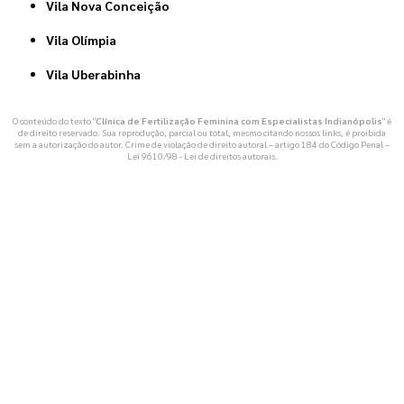
Vila Nova Conceição
Vila Olímpia
Vila Uberabinha
O conteúdo do texto "
Clínica de Fertilização Feminina com Especialistas Indianópolis
" é
de direito reservado. Sua reprodução, parcial ou total, mesmo citando nossos links, é proibida
sem a autorização do autor. Crime de violação de direito autoral – artigo 184 do Código Penal –
Lei 9610/98 - Lei de direitos autorais
.