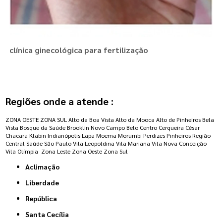
clínica ginecológica para fertilização
Regiões onde a atende :
ZONA OESTE
ZONA SUL
Alto da Boa Vista
Alto da Mooca
Alto de Pinheiros
Bela
Vista
Bosque da Saúde
Brooklin Novo
Campo Belo
Centro
Cerqueira César
Chacara Klabin
Indianópolis
Lapa
Moema
Morumbi
Perdizes
Pinheiros
Região
Central
Saúde
São Paulo
Vila Leopoldina
Vila Mariana
Vila Nova Conceição
Vila Olímpia
Zona Leste
Zona Oeste
Zona Sul
Aclimação
Liberdade
República
Santa Cecília