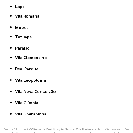
Lapa
Vila Romana
Mooca
Tatuapé
Paraíso
Vila Clementino
Real Parque
Vila Leopoldina
Vila Nova Conceição
Vila Olímpia
Vila Uberabinha
O conteúdo do texto "
Clínica de Fertilização Natural Vila Mariana
" é de direito reservado. Sua
reprodução, parcial ou total, mesmo citando nossos links, é proibida sem a autorização do autor.