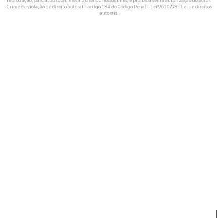
Crime de violação de direito autoral – artigo 184 do Código Penal –
Lei 9610/98 - Lei de direitos
autorais
.