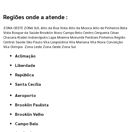
Regiões onde a atende :
ZONA OESTE
ZONA SUL
Alto da Boa Vista
Alto da Mooca
Alto de Pinheiros
Bela
Vista
Bosque da Saúde
Brooklin Novo
Campo Belo
Centro
Cerqueira César
Chacara Klabin
Indianópolis
Lapa
Moema
Morumbi
Perdizes
Pinheiros
Região
Central
Saúde
São Paulo
Vila Leopoldina
Vila Mariana
Vila Nova Conceição
Vila Olímpia
Zona Leste
Zona Oeste
Zona Sul
Aclimação
Liberdade
República
Santa Cecília
Aeroporto
Brooklin Paulista
Brooklin Velho
Campo Belo