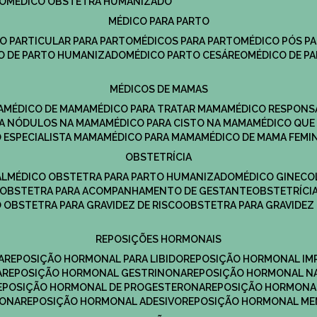
DO
MÉDICO OBSTETRA HUMANIZADO
MÉDICO PARA PARTO
CO PARTICULAR PARA PARTO
MÉDICOS PARA PARTO
MÉDICO PÓS P
CO DE PARTO HUMANIZADO
MÉDICO PARTO CESÁREO
MÉDICO DE P
MÉDICOS DE MAMAS
A
MÉDICO DE MAMA
MÉDICO PARA TRATAR MAMA
MÉDICO RESPONS
ARA NÓDULOS NA MAMA
MÉDICO PARA CISTO NA MAMA
MÉDICO QU
O ESPECIALISTA MAMA
MÉDICO PARA MAMA
MÉDICO DE MAMA FEMI
OBSTETRÍCIA
AL
MÉDICO OBSTETRA PARA PARTO HUMANIZADO
MÉDICO GINEC
OBSTETRA PARA ACOMPANHAMENTO DE GESTANTE
OBSTETRÍCI
O OBSTETRA PARA GRAVIDEZ DE RISCO
OBSTETRA PARA GRAVIDEZ
REPOSIÇÕES HORMONAIS
A
REPOSIÇÃO HORMONAL PARA LIBIDO
REPOSIÇÃO HORMONAL IM
A
REPOSIÇÃO HORMONAL GESTRINONA
REPOSIÇÃO HORMONAL N
REPOSIÇÃO HORMONAL DE PROGESTERONA
REPOSIÇÃO HORMONA
RONA
REPOSIÇÃO HORMONAL ADESIVO
REPOSIÇÃO HORMONAL M