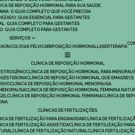
ÍNICA DE REPOSIÇÃO HORMONAL PARA SUA SAÚDE
MAMA: O GUIA COMPLETO QUE VOCÊ PRECISA
ANIZADO: GUIA ESSENCIAL PARA GESTANTES
MAL: GUIA COMPLETO PARA GESTANTES
SCO: GUIA COMPLETO PARA GESTANTES
SERVIÇOS
C
IA
ONCOLOGIA PÉLVICA
REPOSIÇÃO HORMONAL
LASERTERAPIA
CLÍNICA DE REPOSIÇÃO HORMONAL
 ESTROGÊNIO
CLÍNICA DE REPOSIÇÃO HORMONAL PARA MENOPAU
ROGESTERONA
CLÍNICA DE REPOSIÇÃO HORMONAL QUE EMAGRECE
ESIVO
CLÍNICA DE REPOSIÇÃO HORMONAL MENOPAUSA
A MENOPAUSA
CLÍNICA DE REPOSIÇÃO HORMONAL FEMININA NATU
GEL
CLÍNICA DE REPOSIÇÃO HORMONAL FEMININA
CLÍNICA DE R
RONA
CLÍNICAS DE FERTILIZAÇÕES
ÍNICA DE FERTILIZAÇÃO PARA ENGRAVIDAR
CLÍNICA DE FERTILIZA
ÍNICA DE FERTILIZAÇÃO ASSISTIDA
CLÍNICA DE FERTILIZAÇÃO PARA
TURAL
CLÍNICA DE FERTILIZAÇÃO NATURAL
CLÍNICA FERTILIZAÇÃ