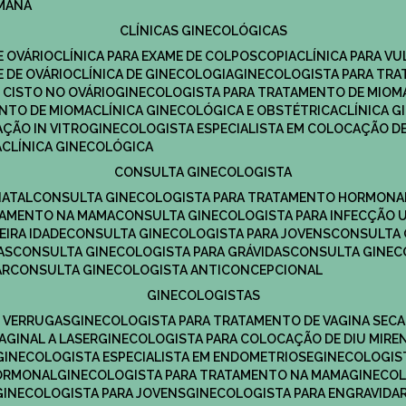
UMANA
CLÍNICAS GINECOLÓGICAS
E OVÁRIO
CLÍNICA PARA EXAME DE COLPOSCOPIA
CLÍNICA PARA V
E DE OVÁRIO
CLÍNICA DE GINECOLOGIA
GINECOLOGISTA PARA TR
 CISTO NO OVÁRIO
GINECOLOGISTA PARA TRATAMENTO DE MIOM
ENTO DE MIOMA
CLÍNICA GINECOLÓGICA E OBSTÉTRICA
CLÍNICA 
AÇÃO IN VITRO
GINECOLOGISTA ESPECIALISTA EM COLOCAÇÃO DE
A
CLÍNICA GINECOLÓGICA
CONSULTA GINECOLOGISTA
NATAL
CONSULTA GINECOLOGISTA PARA TRATAMENTO HORMONA
TAMENTO NA MAMA
CONSULTA GINECOLOGISTA PARA INFECÇÃO U
EIRA IDADE
CONSULTA GINECOLOGISTA PARA JOVENS
CONSULTA
AS
CONSULTA GINECOLOGISTA PARA GRÁVIDAS
CONSULTA GINEC
AR
CONSULTA GINECOLOGISTA ANTICONCEPCIONAL
GINECOLOGISTAS
E VERRUGAS
GINECOLOGISTA PARA TRATAMENTO DE VAGINA SECA
AGINAL A LASER
GINECOLOGISTA PARA COLOCAÇÃO DE DIU MIRE
GINECOLOGISTA ESPECIALISTA EM ENDOMETRIOSE
GINECOLOGI
HORMONAL
GINECOLOGISTA PARA TRATAMENTO NA MAMA
GINECO
GINECOLOGISTA PARA JOVENS
GINECOLOGISTA PARA ENGRAVIDA