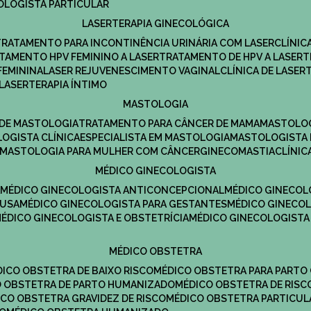
COLOGISTA PARTICULAR
LASERTERAPIA GINECOLÓGICA
TRATAMENTO PARA INCONTINÊNCIA URINÁRIA COM LASER
CLÍNI
ATAMENTO HPV FEMININO A LASER
TRATAMENTO DE HPV A LASER
FEMININA
LASER REJUVENESCIMENTO VAGINAL
CLÍNICA DE LASER
LASERTERAPIA ÍNTIMO
MASTOLOGIA
A DE MASTOLOGIA
TRATAMENTO PARA CÂNCER DE MAMA
MASTOLO
LOGISTA CLÍNICA
ESPECIALISTA EM MASTOLOGIA
MASTOLOGISTA
MASTOLOGIA PARA MULHER COM CÂNCER
GINECOMASTIA
CLÍNI
MÉDICO GINECOLOGISTA
A
MÉDICO GINECOLOGISTA ANTICONCEPCIONAL
MÉDICO GINECOL
AUSA
MÉDICO GINECOLOGISTA PARA GESTANTES
MÉDICO GINECO
MÉDICO GINECOLOGISTA E OBSTETRÍCIA
MÉDICO GINECOLOGISTA
MÉDICO OBSTETRA
ÉDICO OBSTETRA DE BAIXO RISCO
MÉDICO OBSTETRA PARA PARTO
CO OBSTETRA DE PARTO HUMANIZADO
MÉDICO OBSTETRA DE RISC
DICO OBSTETRA GRAVIDEZ DE RISCO
MÉDICO OBSTETRA PARTICUL