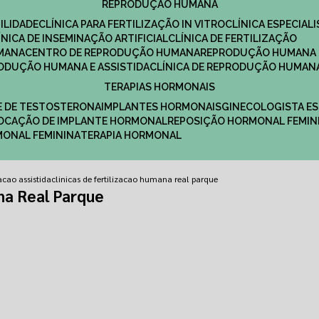
REPRODUÇÃO HUMANA
ILIDADE
CLÍNICA PARA FERTILIZAÇÃO IN VITRO
CLÍNICA ESPECI
LÍNICA DE INSEMINAÇÃO ARTIFICIAL
CLÍNICA DE FERTILIZAÇÃO
MANA
CENTRO DE REPRODUÇÃO HUMANA
REPRODUÇÃO HUMANA 
RODUÇÃO HUMANA E ASSISTIDA
CLÍNICA DE REPRODUÇÃO HUMAN
TERAPIAS HORMONAIS
E DE TESTOSTERONA
IMPLANTES HORMONAIS
GINECOLOGISTA E
OLOCAÇÃO DE IMPLANTE HORMONAL
REPOSIÇÃO HORMONAL FEMIN
RMONAL FEMININA
TERAPIA HORMONAL
zacao assistida
clinicas de fertilizacao humana real parque
na Real Parque