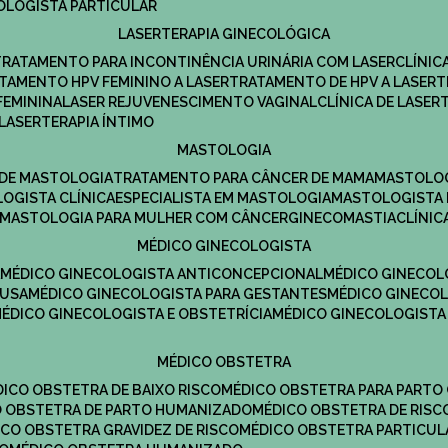
COLOGISTA PARTICULAR
LASERTERAPIA GINECOLÓGICA
TRATAMENTO PARA INCONTINÊNCIA URINÁRIA COM LASER
CLÍNI
ATAMENTO HPV FEMININO A LASER
TRATAMENTO DE HPV A LASER
FEMININA
LASER REJUVENESCIMENTO VAGINAL
CLÍNICA DE LASER
LASERTERAPIA ÍNTIMO
MASTOLOGIA
A DE MASTOLOGIA
TRATAMENTO PARA CÂNCER DE MAMA
MASTOLO
LOGISTA CLÍNICA
ESPECIALISTA EM MASTOLOGIA
MASTOLOGISTA
MASTOLOGIA PARA MULHER COM CÂNCER
GINECOMASTIA
CLÍNI
MÉDICO GINECOLOGISTA
A
MÉDICO GINECOLOGISTA ANTICONCEPCIONAL
MÉDICO GINECOL
AUSA
MÉDICO GINECOLOGISTA PARA GESTANTES
MÉDICO GINECO
MÉDICO GINECOLOGISTA E OBSTETRÍCIA
MÉDICO GINECOLOGISTA
MÉDICO OBSTETRA
ÉDICO OBSTETRA DE BAIXO RISCO
MÉDICO OBSTETRA PARA PARTO
CO OBSTETRA DE PARTO HUMANIZADO
MÉDICO OBSTETRA DE RISC
DICO OBSTETRA GRAVIDEZ DE RISCO
MÉDICO OBSTETRA PARTICUL