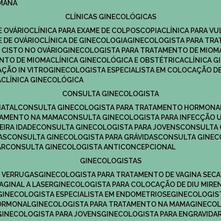
UMANA
CLÍNICAS GINECOLÓGICAS
E OVÁRIO
CLÍNICA PARA EXAME DE COLPOSCOPIA
CLÍNICA PARA V
E DE OVÁRIO
CLÍNICA DE GINECOLOGIA
GINECOLOGISTA PARA TR
 CISTO NO OVÁRIO
GINECOLOGISTA PARA TRATAMENTO DE MIOM
ENTO DE MIOMA
CLÍNICA GINECOLÓGICA E OBSTÉTRICA
CLÍNICA 
AÇÃO IN VITRO
GINECOLOGISTA ESPECIALISTA EM COLOCAÇÃO DE
A
CLÍNICA GINECOLÓGICA
CONSULTA GINECOLOGISTA
NATAL
CONSULTA GINECOLOGISTA PARA TRATAMENTO HORMONA
TAMENTO NA MAMA
CONSULTA GINECOLOGISTA PARA INFECÇÃO U
EIRA IDADE
CONSULTA GINECOLOGISTA PARA JOVENS
CONSULTA
AS
CONSULTA GINECOLOGISTA PARA GRÁVIDAS
CONSULTA GINEC
AR
CONSULTA GINECOLOGISTA ANTICONCEPCIONAL
GINECOLOGISTAS
E VERRUGAS
GINECOLOGISTA PARA TRATAMENTO DE VAGINA SECA
AGINAL A LASER
GINECOLOGISTA PARA COLOCAÇÃO DE DIU MIRE
GINECOLOGISTA ESPECIALISTA EM ENDOMETRIOSE
GINECOLOGI
HORMONAL
GINECOLOGISTA PARA TRATAMENTO NA MAMA
GINECO
GINECOLOGISTA PARA JOVENS
GINECOLOGISTA PARA ENGRAVIDA