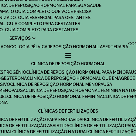
ÍNICA DE REPOSIÇÃO HORMONAL PARA SUA SAÚDE
MAMA: O GUIA COMPLETO QUE VOCÊ PRECISA
ANIZADO: GUIA ESSENCIAL PARA GESTANTES
MAL: GUIA COMPLETO PARA GESTANTES
SCO: GUIA COMPLETO PARA GESTANTES
SERVIÇOS
C
IA
ONCOLOGIA PÉLVICA
REPOSIÇÃO HORMONAL
LASERTERAPIA
CLÍNICA DE REPOSIÇÃO HORMONAL
 ESTROGÊNIO
CLÍNICA DE REPOSIÇÃO HORMONAL PARA MENOPAU
ROGESTERONA
CLÍNICA DE REPOSIÇÃO HORMONAL QUE EMAGRECE
ESIVO
CLÍNICA DE REPOSIÇÃO HORMONAL MENOPAUSA
A MENOPAUSA
CLÍNICA DE REPOSIÇÃO HORMONAL FEMININA NATU
GEL
CLÍNICA DE REPOSIÇÃO HORMONAL FEMININA
CLÍNICA DE R
RONA
CLÍNICAS DE FERTILIZAÇÕES
ÍNICA DE FERTILIZAÇÃO PARA ENGRAVIDAR
CLÍNICA DE FERTILIZA
ÍNICA DE FERTILIZAÇÃO ASSISTIDA
CLÍNICA DE FERTILIZAÇÃO PARA
TURAL
CLÍNICA DE FERTILIZAÇÃO NATURAL
CLÍNICA FERTILIZAÇÃ