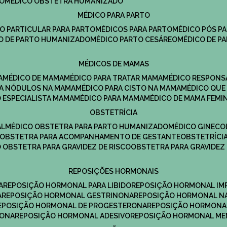
DO
MÉDICO OBSTETRA HUMANIZADO
MÉDICO PARA PARTO
CO PARTICULAR PARA PARTO
MÉDICOS PARA PARTO
MÉDICO PÓS P
CO DE PARTO HUMANIZADO
MÉDICO PARTO CESÁREO
MÉDICO DE P
MÉDICOS DE MAMAS
A
MÉDICO DE MAMA
MÉDICO PARA TRATAR MAMA
MÉDICO RESPONS
ARA NÓDULOS NA MAMA
MÉDICO PARA CISTO NA MAMA
MÉDICO QU
O ESPECIALISTA MAMA
MÉDICO PARA MAMA
MÉDICO DE MAMA FEMI
OBSTETRÍCIA
AL
MÉDICO OBSTETRA PARA PARTO HUMANIZADO
MÉDICO GINEC
OBSTETRA PARA ACOMPANHAMENTO DE GESTANTE
OBSTETRÍCI
O OBSTETRA PARA GRAVIDEZ DE RISCO
OBSTETRA PARA GRAVIDEZ
REPOSIÇÕES HORMONAIS
A
REPOSIÇÃO HORMONAL PARA LIBIDO
REPOSIÇÃO HORMONAL IM
A
REPOSIÇÃO HORMONAL GESTRINONA
REPOSIÇÃO HORMONAL N
REPOSIÇÃO HORMONAL DE PROGESTERONA
REPOSIÇÃO HORMONA
RONA
REPOSIÇÃO HORMONAL ADESIVO
REPOSIÇÃO HORMONAL M