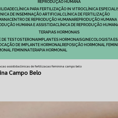
REPRODUÇÃO HUMANA
ILIDADE
CLÍNICA PARA FERTILIZAÇÃO IN VITRO
CLÍNICA ESPECI
LÍNICA DE INSEMINAÇÃO ARTIFICIAL
CLÍNICA DE FERTILIZAÇÃO
MANA
CENTRO DE REPRODUÇÃO HUMANA
REPRODUÇÃO HUMANA 
RODUÇÃO HUMANA E ASSISTIDA
CLÍNICA DE REPRODUÇÃO HUMAN
TERAPIAS HORMONAIS
E DE TESTOSTERONA
IMPLANTES HORMONAIS
GINECOLOGISTA E
OLOCAÇÃO DE IMPLANTE HORMONAL
REPOSIÇÃO HORMONAL FEMIN
RMONAL FEMININA
TERAPIA HORMONAL
zacao assistida
clinicas de fertilizacao feminina campo belo
nina Campo Belo