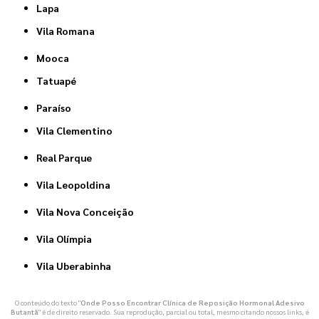
Lapa
Vila Romana
Mooca
Tatuapé
Paraíso
Vila Clementino
Real Parque
Vila Leopoldina
Vila Nova Conceição
Vila Olímpia
Vila Uberabinha
O conteúdo do texto "
Onde Posso Encontrar Clínica de Reposição Hormonal Adesivo
Butantã
" é de direito reservado. Sua reprodução, parcial ou total, mesmo citando nossos links, é