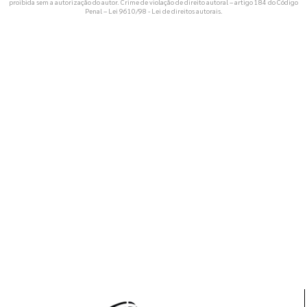
proibida sem a autorização do autor. Crime de violação de direito autoral – artigo 184 do Código
Penal –
Lei 9610/98 - Lei de direitos autorais
.