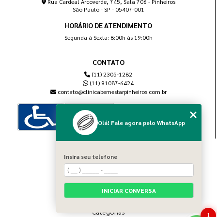
Rua Cardeal Arcoverde, 745, Sala 706 - Pinheiros
São Paulo - SP - 05407-001
HORÁRIO DE ATENDIMENTO
Segunda à Sexta: 8:00h às 19:00h
CONTATO
(11) 2305-1282
(11) 91087-6424
contato@clinicabemestarpinheiros.com.br
Olá! Fale agora pelo WhatsApp
MENU
Insira seu telefone
Home
Sobre nós
Blog
INICIAR CONVERSA
Serviços
Contato
Categorias
1