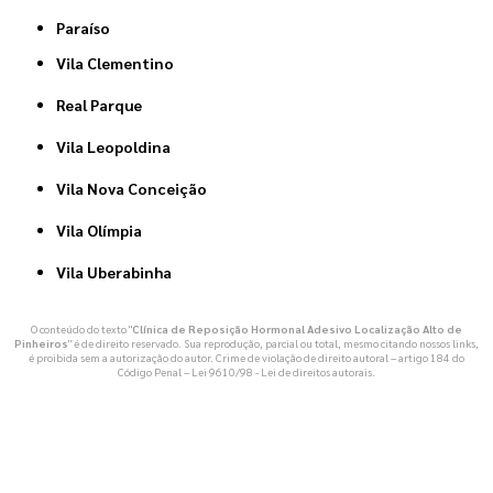
Paraíso
Vila Clementino
Real Parque
Vila Leopoldina
Vila Nova Conceição
Vila Olímpia
Vila Uberabinha
O conteúdo do texto "
Clínica de Reposição Hormonal Adesivo Localização Alto de
Pinheiros
" é de direito reservado. Sua reprodução, parcial ou total, mesmo citando nossos links,
é proibida sem a autorização do autor. Crime de violação de direito autoral – artigo 184 do
Código Penal –
Lei 9610/98 - Lei de direitos autorais
.