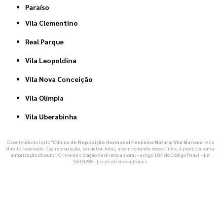
Paraíso
Vila Clementino
Real Parque
Vila Leopoldina
Vila Nova Conceição
Vila Olímpia
Vila Uberabinha
O conteúdo do texto "
Clínica de Reposição Hormonal Feminina Natural Vila Mariana
" é de
direito reservado. Sua reprodução, parcial ou total, mesmo citando nossos links, é proibida sem a
autorização do autor. Crime de violação de direito autoral – artigo 184 do Código Penal –
Lei
9610/98 - Lei de direitos autorais
.