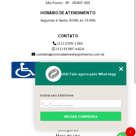
São Paulo - SP - 05407-001
HORÁRIO DE ATENDIMENTO
Segunda à Sexta: 8:00h às 19:00h
CONTATO
(11) 2305-1282
(11) 91087-6424
contato@clinicabemestarpinheiros.com.br
Olá! Fale agora pelo WhatsApp
MENU
Insira seu telefone
Home
Sobre nós
Blog
INICIAR CONVERSA
Serviços
Contato
Categorias
1
Mapa do site