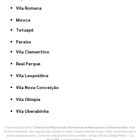
Vila Romana
Mooca
Tatuapé
Paraíso
Vila Clementino
Real Parque
Vila Leopoldina
Vila Nova Conceição
Vila Olímpia
Vila Uberabinha
O conteúdo do texto "
Clínica de Reposição Hormonal na Menopausa Sumarezinho
" é de
direito reservado. Sua reprodução, parcial ou total, mesmo citando nossos links, é proibida sem a
autorização do autor. Crime de violação de direito autoral – artigo 184 do Código Penal –
Lei
9610/98 - Lei de direitos autorais
.