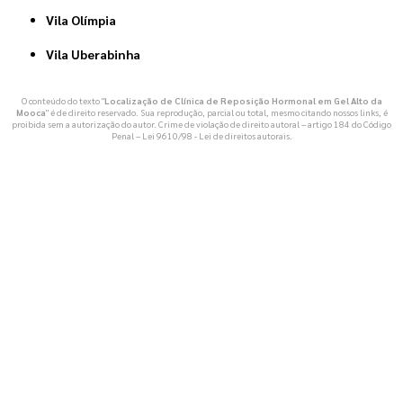
Vila Olímpia
Vila Uberabinha
O conteúdo do texto "
Localização de Clínica de Reposição Hormonal em Gel Alto da
Mooca
" é de direito reservado. Sua reprodução, parcial ou total, mesmo citando nossos links, é
proibida sem a autorização do autor. Crime de violação de direito autoral – artigo 184 do Código
Penal –
Lei 9610/98 - Lei de direitos autorais
.