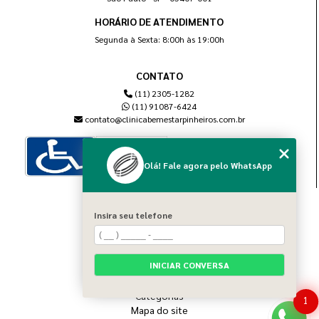
HORÁRIO DE ATENDIMENTO
Segunda à Sexta: 8:00h às 19:00h
CONTATO
(11) 2305-1282
(11) 91087-6424
contato@clinicabemestarpinheiros.com.br
Olá! Fale agora pelo WhatsApp
MENU
Insira seu telefone
Home
Sobre nós
Blog
INICIAR CONVERSA
Serviços
Contato
Categorias
1
Mapa do site