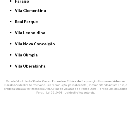
Paraíso
Vila Clementino
Real Parque
Vila Leopoldina
Vila Nova Conceição
Vila Olímpia
Vila Uberabinha
O conteúdo do texto "
Onde Posso Encontrar Clínica de Reposição Hormonal Adesivo
Paraíso
" é de direito reservado. Sua reprodução, parcial ou total, mesmo citando nossos links, é
proibida sem a autorização do autor. Crime de violação de direito autoral – artigo 184 do Código
Penal –
Lei 9610/98 - Lei de direitos autorais
.