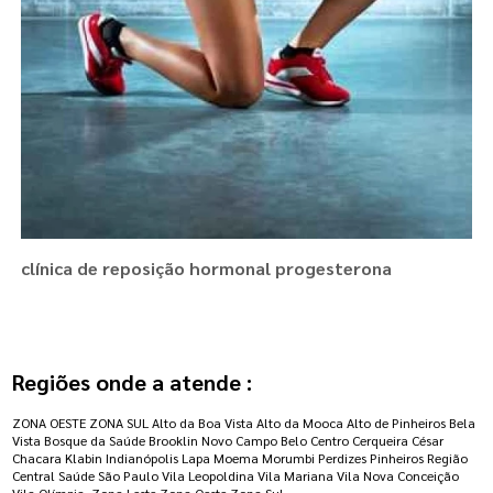
clínica de reposição hormonal progesterona
Regiões onde a atende :
ZONA OESTE
ZONA SUL
Alto da Boa Vista
Alto da Mooca
Alto de Pinheiros
Bela
Vista
Bosque da Saúde
Brooklin Novo
Campo Belo
Centro
Cerqueira César
Chacara Klabin
Indianópolis
Lapa
Moema
Morumbi
Perdizes
Pinheiros
Região
Central
Saúde
São Paulo
Vila Leopoldina
Vila Mariana
Vila Nova Conceição
Vila Olímpia
Zona Leste
Zona Oeste
Zona Sul