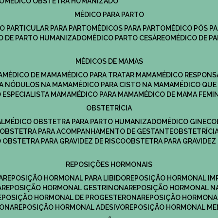
DO
MÉDICO OBSTETRA HUMANIZADO
MÉDICO PARA PARTO
CO PARTICULAR PARA PARTO
MÉDICOS PARA PARTO
MÉDICO PÓS P
CO DE PARTO HUMANIZADO
MÉDICO PARTO CESÁREO
MÉDICO DE P
MÉDICOS DE MAMAS
A
MÉDICO DE MAMA
MÉDICO PARA TRATAR MAMA
MÉDICO RESPONS
ARA NÓDULOS NA MAMA
MÉDICO PARA CISTO NA MAMA
MÉDICO QU
O ESPECIALISTA MAMA
MÉDICO PARA MAMA
MÉDICO DE MAMA FEMI
OBSTETRÍCIA
AL
MÉDICO OBSTETRA PARA PARTO HUMANIZADO
MÉDICO GINEC
OBSTETRA PARA ACOMPANHAMENTO DE GESTANTE
OBSTETRÍCI
O OBSTETRA PARA GRAVIDEZ DE RISCO
OBSTETRA PARA GRAVIDEZ
REPOSIÇÕES HORMONAIS
A
REPOSIÇÃO HORMONAL PARA LIBIDO
REPOSIÇÃO HORMONAL IM
A
REPOSIÇÃO HORMONAL GESTRINONA
REPOSIÇÃO HORMONAL N
REPOSIÇÃO HORMONAL DE PROGESTERONA
REPOSIÇÃO HORMONA
RONA
REPOSIÇÃO HORMONAL ADESIVO
REPOSIÇÃO HORMONAL M