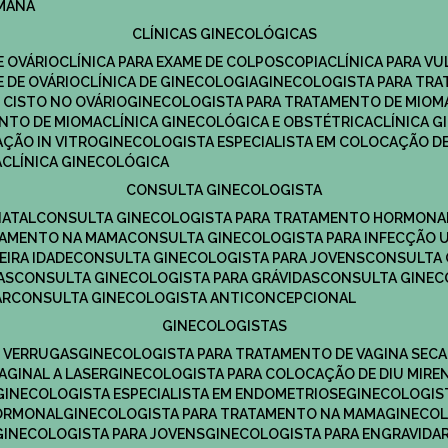
UMANA
CLÍNICAS GINECOLÓGICAS
E OVÁRIO
CLÍNICA PARA EXAME DE COLPOSCOPIA
CLÍNICA PARA V
E DE OVÁRIO
CLÍNICA DE GINECOLOGIA
GINECOLOGISTA PARA TR
 CISTO NO OVÁRIO
GINECOLOGISTA PARA TRATAMENTO DE MIOM
ENTO DE MIOMA
CLÍNICA GINECOLÓGICA E OBSTÉTRICA
CLÍNICA 
AÇÃO IN VITRO
GINECOLOGISTA ESPECIALISTA EM COLOCAÇÃO DE
A
CLÍNICA GINECOLÓGICA
CONSULTA GINECOLOGISTA
NATAL
CONSULTA GINECOLOGISTA PARA TRATAMENTO HORMONA
TAMENTO NA MAMA
CONSULTA GINECOLOGISTA PARA INFECÇÃO U
EIRA IDADE
CONSULTA GINECOLOGISTA PARA JOVENS
CONSULTA
AS
CONSULTA GINECOLOGISTA PARA GRÁVIDAS
CONSULTA GINEC
AR
CONSULTA GINECOLOGISTA ANTICONCEPCIONAL
GINECOLOGISTAS
E VERRUGAS
GINECOLOGISTA PARA TRATAMENTO DE VAGINA SECA
AGINAL A LASER
GINECOLOGISTA PARA COLOCAÇÃO DE DIU MIRE
GINECOLOGISTA ESPECIALISTA EM ENDOMETRIOSE
GINECOLOGI
HORMONAL
GINECOLOGISTA PARA TRATAMENTO NA MAMA
GINECO
GINECOLOGISTA PARA JOVENS
GINECOLOGISTA PARA ENGRAVIDA