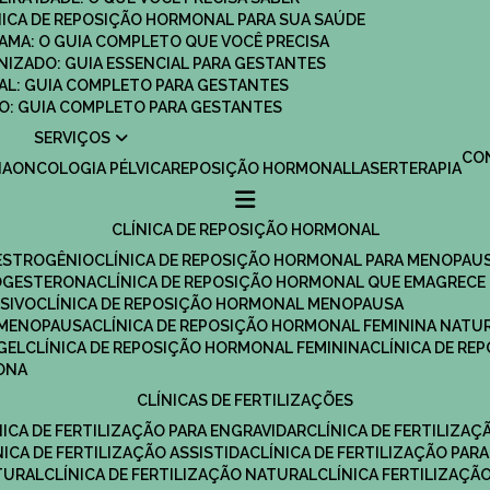
ÍNICA DE REPOSIÇÃO HORMONAL PARA SUA SAÚDE
MAMA: O GUIA COMPLETO QUE VOCÊ PRECISA
ANIZADO: GUIA ESSENCIAL PARA GESTANTES
MAL: GUIA COMPLETO PARA GESTANTES
SCO: GUIA COMPLETO PARA GESTANTES
SERVIÇOS
C
IA
ONCOLOGIA PÉLVICA
REPOSIÇÃO HORMONAL
LASERTERAPIA
CLÍNICA DE REPOSIÇÃO HORMONAL
 ESTROGÊNIO
CLÍNICA DE REPOSIÇÃO HORMONAL PARA MENOPAU
ROGESTERONA
CLÍNICA DE REPOSIÇÃO HORMONAL QUE EMAGRECE
ESIVO
CLÍNICA DE REPOSIÇÃO HORMONAL MENOPAUSA
A MENOPAUSA
CLÍNICA DE REPOSIÇÃO HORMONAL FEMININA NATU
GEL
CLÍNICA DE REPOSIÇÃO HORMONAL FEMININA
CLÍNICA DE R
RONA
CLÍNICAS DE FERTILIZAÇÕES
ÍNICA DE FERTILIZAÇÃO PARA ENGRAVIDAR
CLÍNICA DE FERTILIZA
ÍNICA DE FERTILIZAÇÃO ASSISTIDA
CLÍNICA DE FERTILIZAÇÃO PARA
TURAL
CLÍNICA DE FERTILIZAÇÃO NATURAL
CLÍNICA FERTILIZAÇÃ