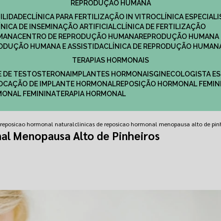
REPRODUÇÃO HUMANA
ILIDADE
CLÍNICA PARA FERTILIZAÇÃO IN VITRO
CLÍNICA ESPECI
LÍNICA DE INSEMINAÇÃO ARTIFICIAL
CLÍNICA DE FERTILIZAÇÃO
MANA
CENTRO DE REPRODUÇÃO HUMANA
REPRODUÇÃO HUMANA 
RODUÇÃO HUMANA E ASSISTIDA
CLÍNICA DE REPRODUÇÃO HUMAN
TERAPIAS HORMONAIS
E DE TESTOSTERONA
IMPLANTES HORMONAIS
GINECOLOGISTA E
OLOCAÇÃO DE IMPLANTE HORMONAL
REPOSIÇÃO HORMONAL FEMIN
RMONAL FEMININA
TERAPIA HORMONAL
e reposicao hormonal natural
clinicas de reposicao hormonal menopausa alto de pin
al Menopausa Alto de Pinheiros