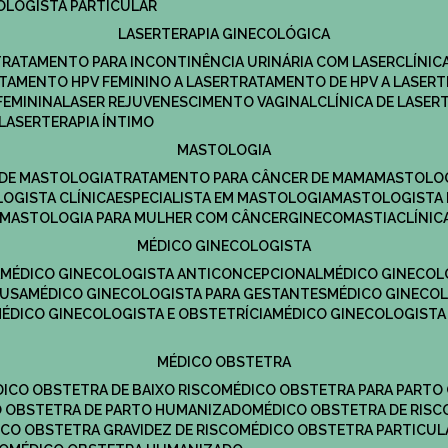
COLOGISTA PARTICULAR
LASERTERAPIA GINECOLÓGICA
TRATAMENTO PARA INCONTINÊNCIA URINÁRIA COM LASER
CLÍNI
ATAMENTO HPV FEMININO A LASER
TRATAMENTO DE HPV A LASER
FEMININA
LASER REJUVENESCIMENTO VAGINAL
CLÍNICA DE LASER
LASERTERAPIA ÍNTIMO
MASTOLOGIA
A DE MASTOLOGIA
TRATAMENTO PARA CÂNCER DE MAMA
MASTOLO
LOGISTA CLÍNICA
ESPECIALISTA EM MASTOLOGIA
MASTOLOGISTA
MASTOLOGIA PARA MULHER COM CÂNCER
GINECOMASTIA
CLÍNI
MÉDICO GINECOLOGISTA
A
MÉDICO GINECOLOGISTA ANTICONCEPCIONAL
MÉDICO GINECOL
AUSA
MÉDICO GINECOLOGISTA PARA GESTANTES
MÉDICO GINECO
MÉDICO GINECOLOGISTA E OBSTETRÍCIA
MÉDICO GINECOLOGISTA
MÉDICO OBSTETRA
ÉDICO OBSTETRA DE BAIXO RISCO
MÉDICO OBSTETRA PARA PARTO
CO OBSTETRA DE PARTO HUMANIZADO
MÉDICO OBSTETRA DE RISC
DICO OBSTETRA GRAVIDEZ DE RISCO
MÉDICO OBSTETRA PARTICUL