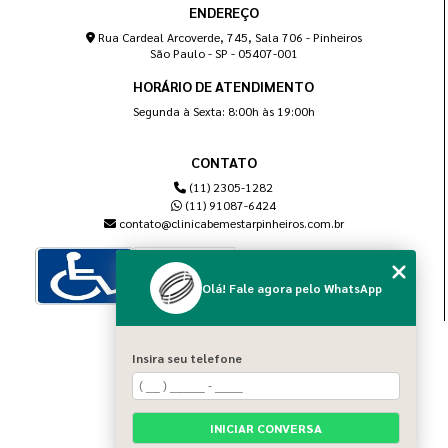
ENDEREÇO
Rua Cardeal Arcoverde, 745, Sala 706 - Pinheiros
São Paulo - SP - 05407-001
HORÁRIO DE ATENDIMENTO
Segunda à Sexta: 8:00h às 19:00h
CONTATO
(11) 2305-1282
(11) 91087-6424
contato@clinicabemestarpinheiros.com.br
Olá! Fale agora pelo WhatsApp
MENU
Insira seu telefone
Home
Sobre nós
Blog
INICIAR CONVERSA
Serviços