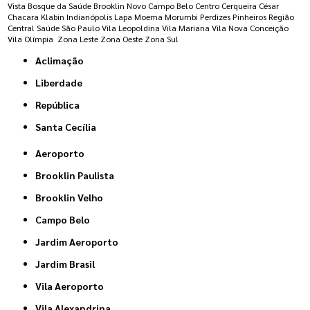
Vista
Bosque da Saúde
Brooklin Novo
Campo Belo
Centro
Cerqueira César
Chacara Klabin
Indianópolis
Lapa
Moema
Morumbi
Perdizes
Pinheiros
Região
Central
Saúde
São Paulo
Vila Leopoldina
Vila Mariana
Vila Nova Conceição
Vila Olímpia
Zona Leste
Zona Oeste
Zona Sul
Aclimação
Liberdade
República
Santa Cecília
Aeroporto
Brooklin Paulista
Brooklin Velho
Campo Belo
Jardim Aeroporto
Jardim Brasil
Vila Aeroporto
Vila Alexandrina