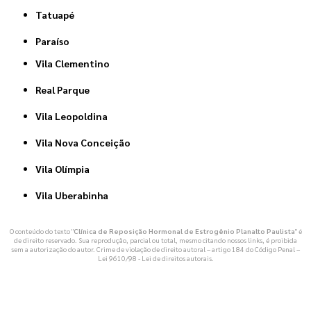
Tatuapé
Paraíso
Vila Clementino
Real Parque
Vila Leopoldina
Vila Nova Conceição
Vila Olímpia
Vila Uberabinha
O conteúdo do texto "
Clínica de Reposição Hormonal de Estrogênio Planalto Paulista
" é
de direito reservado. Sua reprodução, parcial ou total, mesmo citando nossos links, é proibida
sem a autorização do autor. Crime de violação de direito autoral – artigo 184 do Código Penal –
Lei 9610/98 - Lei de direitos autorais
.