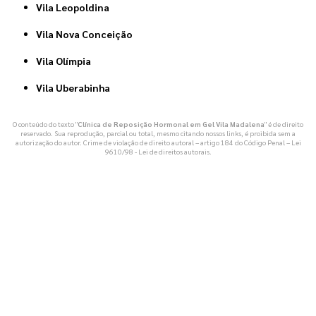
Vila Leopoldina
Vila Nova Conceição
Vila Olímpia
Vila Uberabinha
O conteúdo do texto "
Clínica de Reposição Hormonal em Gel Vila Madalena
" é de direito
reservado. Sua reprodução, parcial ou total, mesmo citando nossos links, é proibida sem a
autorização do autor. Crime de violação de direito autoral – artigo 184 do Código Penal –
Lei
9610/98 - Lei de direitos autorais
.