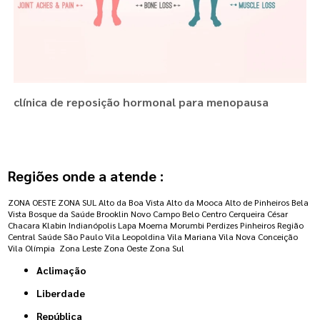
clínica de reposição hormonal para menopausa
Regiões onde a atende :
ZONA OESTE
ZONA SUL
Alto da Boa Vista
Alto da Mooca
Alto de Pinheiros
Bela
Vista
Bosque da Saúde
Brooklin Novo
Campo Belo
Centro
Cerqueira César
Chacara Klabin
Indianópolis
Lapa
Moema
Morumbi
Perdizes
Pinheiros
Região
Central
Saúde
São Paulo
Vila Leopoldina
Vila Mariana
Vila Nova Conceição
Vila Olímpia
Zona Leste
Zona Oeste
Zona Sul
Aclimação
Liberdade
República