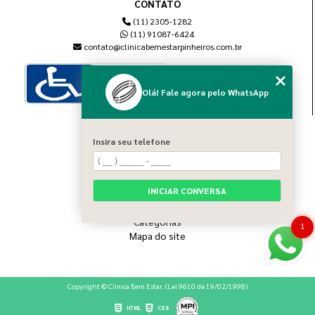
CONTATO
(11) 2305-1282
(11) 91087-6424
contato@clinicabemestarpinheiros.com.br
Olá! Fale agora pelo WhatsApp
MENU
Insira seu telefone
Home
Sobre nós
Blog
INICIAR CONVERSA
Serviços
Contato
Categorias
1
Mapa do site
Copyright © Clínica Bem Estar. (Lei 9610 de 19/02/1998)
HTML
CSS