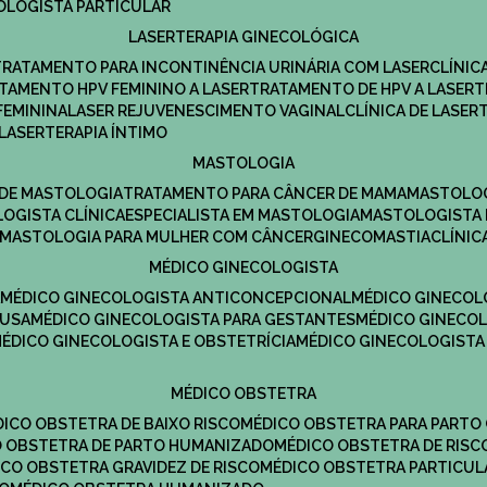
COLOGISTA PARTICULAR
LASERTERAPIA GINECOLÓGICA
TRATAMENTO PARA INCONTINÊNCIA URINÁRIA COM LASER
CLÍNI
ATAMENTO HPV FEMININO A LASER
TRATAMENTO DE HPV A LASER
FEMININA
LASER REJUVENESCIMENTO VAGINAL
CLÍNICA DE LASER
LASERTERAPIA ÍNTIMO
MASTOLOGIA
A DE MASTOLOGIA
TRATAMENTO PARA CÂNCER DE MAMA
MASTOLO
LOGISTA CLÍNICA
ESPECIALISTA EM MASTOLOGIA
MASTOLOGISTA
MASTOLOGIA PARA MULHER COM CÂNCER
GINECOMASTIA
CLÍNI
MÉDICO GINECOLOGISTA
A
MÉDICO GINECOLOGISTA ANTICONCEPCIONAL
MÉDICO GINECOL
AUSA
MÉDICO GINECOLOGISTA PARA GESTANTES
MÉDICO GINECO
MÉDICO GINECOLOGISTA E OBSTETRÍCIA
MÉDICO GINECOLOGISTA
MÉDICO OBSTETRA
ÉDICO OBSTETRA DE BAIXO RISCO
MÉDICO OBSTETRA PARA PARTO
CO OBSTETRA DE PARTO HUMANIZADO
MÉDICO OBSTETRA DE RISC
DICO OBSTETRA GRAVIDEZ DE RISCO
MÉDICO OBSTETRA PARTICUL