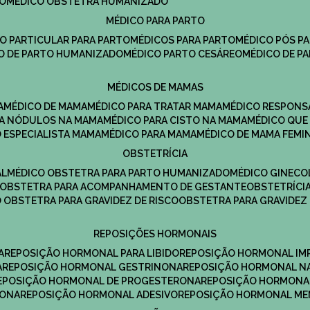
DO
MÉDICO OBSTETRA HUMANIZADO
MÉDICO PARA PARTO
CO PARTICULAR PARA PARTO
MÉDICOS PARA PARTO
MÉDICO PÓS P
CO DE PARTO HUMANIZADO
MÉDICO PARTO CESÁREO
MÉDICO DE P
MÉDICOS DE MAMAS
A
MÉDICO DE MAMA
MÉDICO PARA TRATAR MAMA
MÉDICO RESPONS
ARA NÓDULOS NA MAMA
MÉDICO PARA CISTO NA MAMA
MÉDICO QU
O ESPECIALISTA MAMA
MÉDICO PARA MAMA
MÉDICO DE MAMA FEMI
OBSTETRÍCIA
AL
MÉDICO OBSTETRA PARA PARTO HUMANIZADO
MÉDICO GINEC
OBSTETRA PARA ACOMPANHAMENTO DE GESTANTE
OBSTETRÍCI
O OBSTETRA PARA GRAVIDEZ DE RISCO
OBSTETRA PARA GRAVIDEZ
REPOSIÇÕES HORMONAIS
A
REPOSIÇÃO HORMONAL PARA LIBIDO
REPOSIÇÃO HORMONAL IM
A
REPOSIÇÃO HORMONAL GESTRINONA
REPOSIÇÃO HORMONAL N
REPOSIÇÃO HORMONAL DE PROGESTERONA
REPOSIÇÃO HORMONA
RONA
REPOSIÇÃO HORMONAL ADESIVO
REPOSIÇÃO HORMONAL M