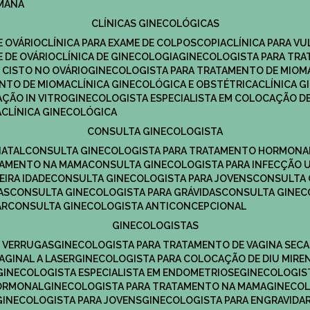
UMANA
CLÍNICAS GINECOLÓGICAS
E OVÁRIO
CLÍNICA PARA EXAME DE COLPOSCOPIA
CLÍNICA PARA V
E DE OVÁRIO
CLÍNICA DE GINECOLOGIA
GINECOLOGISTA PARA TR
 CISTO NO OVÁRIO
GINECOLOGISTA PARA TRATAMENTO DE MIOM
ENTO DE MIOMA
CLÍNICA GINECOLÓGICA E OBSTÉTRICA
CLÍNICA 
AÇÃO IN VITRO
GINECOLOGISTA ESPECIALISTA EM COLOCAÇÃO DE
A
CLÍNICA GINECOLÓGICA
CONSULTA GINECOLOGISTA
NATAL
CONSULTA GINECOLOGISTA PARA TRATAMENTO HORMONA
TAMENTO NA MAMA
CONSULTA GINECOLOGISTA PARA INFECÇÃO U
EIRA IDADE
CONSULTA GINECOLOGISTA PARA JOVENS
CONSULTA
AS
CONSULTA GINECOLOGISTA PARA GRÁVIDAS
CONSULTA GINEC
AR
CONSULTA GINECOLOGISTA ANTICONCEPCIONAL
GINECOLOGISTAS
E VERRUGAS
GINECOLOGISTA PARA TRATAMENTO DE VAGINA SECA
AGINAL A LASER
GINECOLOGISTA PARA COLOCAÇÃO DE DIU MIRE
GINECOLOGISTA ESPECIALISTA EM ENDOMETRIOSE
GINECOLOGI
HORMONAL
GINECOLOGISTA PARA TRATAMENTO NA MAMA
GINECO
GINECOLOGISTA PARA JOVENS
GINECOLOGISTA PARA ENGRAVIDA