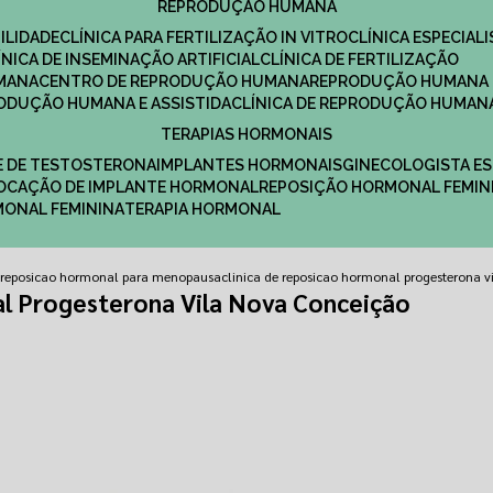
REPRODUÇÃO HUMANA
ILIDADE
CLÍNICA PARA FERTILIZAÇÃO IN VITRO
CLÍNICA ESPECI
LÍNICA DE INSEMINAÇÃO ARTIFICIAL
CLÍNICA DE FERTILIZAÇÃO
MANA
CENTRO DE REPRODUÇÃO HUMANA
REPRODUÇÃO HUMANA 
RODUÇÃO HUMANA E ASSISTIDA
CLÍNICA DE REPRODUÇÃO HUMAN
TERAPIAS HORMONAIS
E DE TESTOSTERONA
IMPLANTES HORMONAIS
GINECOLOGISTA E
OLOCAÇÃO DE IMPLANTE HORMONAL
REPOSIÇÃO HORMONAL FEMIN
RMONAL FEMININA
TERAPIA HORMONAL
e reposicao hormonal para menopausa
clinica de reposicao hormonal progesterona v
al Progesterona Vila Nova Conceição