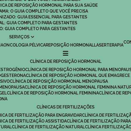
ÍNICA DE REPOSIÇÃO HORMONAL PARA SUA SAÚDE
MAMA: O GUIA COMPLETO QUE VOCÊ PRECISA
ANIZADO: GUIA ESSENCIAL PARA GESTANTES
MAL: GUIA COMPLETO PARA GESTANTES
SCO: GUIA COMPLETO PARA GESTANTES
SERVIÇOS
C
IA
ONCOLOGIA PÉLVICA
REPOSIÇÃO HORMONAL
LASERTERAPIA
CLÍNICA DE REPOSIÇÃO HORMONAL
 ESTROGÊNIO
CLÍNICA DE REPOSIÇÃO HORMONAL PARA MENOPAU
ROGESTERONA
CLÍNICA DE REPOSIÇÃO HORMONAL QUE EMAGRECE
ESIVO
CLÍNICA DE REPOSIÇÃO HORMONAL MENOPAUSA
A MENOPAUSA
CLÍNICA DE REPOSIÇÃO HORMONAL FEMININA NATU
GEL
CLÍNICA DE REPOSIÇÃO HORMONAL FEMININA
CLÍNICA DE R
RONA
CLÍNICAS DE FERTILIZAÇÕES
ÍNICA DE FERTILIZAÇÃO PARA ENGRAVIDAR
CLÍNICA DE FERTILIZA
ÍNICA DE FERTILIZAÇÃO ASSISTIDA
CLÍNICA DE FERTILIZAÇÃO PARA
TURAL
CLÍNICA DE FERTILIZAÇÃO NATURAL
CLÍNICA FERTILIZAÇÃ