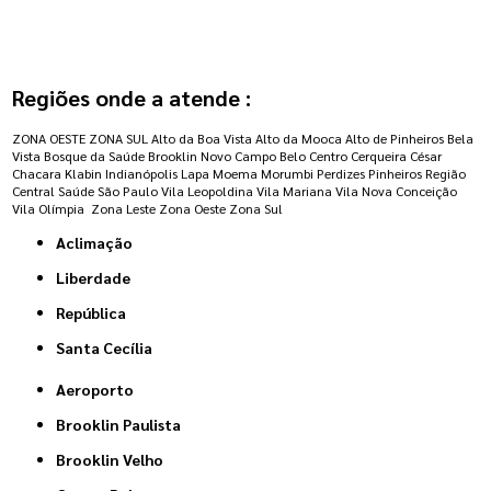
Regiões onde a atende :
ZONA OESTE
ZONA SUL
Alto da Boa Vista
Alto da Mooca
Alto de Pinheiros
Bela
Vista
Bosque da Saúde
Brooklin Novo
Campo Belo
Centro
Cerqueira César
Chacara Klabin
Indianópolis
Lapa
Moema
Morumbi
Perdizes
Pinheiros
Região
Central
Saúde
São Paulo
Vila Leopoldina
Vila Mariana
Vila Nova Conceição
Vila Olímpia
Zona Leste
Zona Oeste
Zona Sul
Aclimação
Liberdade
República
Santa Cecília
Aeroporto
Brooklin Paulista
Brooklin Velho