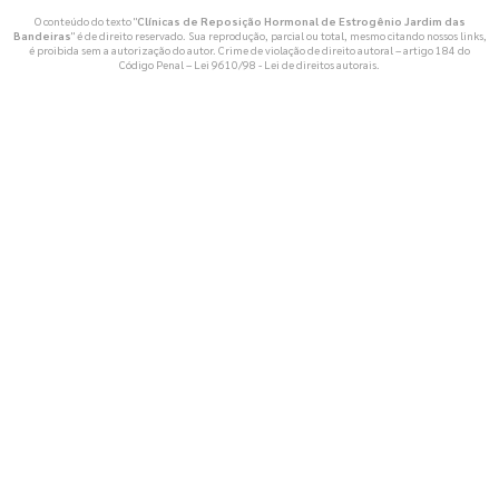
O conteúdo do texto "
Clínicas de Reposição Hormonal de Estrogênio Jardim das
Bandeiras
" é de direito reservado. Sua reprodução, parcial ou total, mesmo citando nossos links,
é proibida sem a autorização do autor. Crime de violação de direito autoral – artigo 184 do
Código Penal –
Lei 9610/98 - Lei de direitos autorais
.