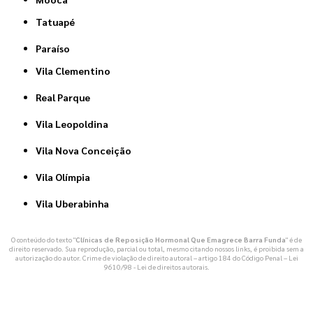
Tatuapé
Paraíso
Vila Clementino
Real Parque
Vila Leopoldina
Vila Nova Conceição
Vila Olímpia
Vila Uberabinha
O conteúdo do texto "
Clínicas de Reposição Hormonal Que Emagrece Barra Funda
" é de
direito reservado. Sua reprodução, parcial ou total, mesmo citando nossos links, é proibida sem a
autorização do autor. Crime de violação de direito autoral – artigo 184 do Código Penal –
Lei
9610/98 - Lei de direitos autorais
.