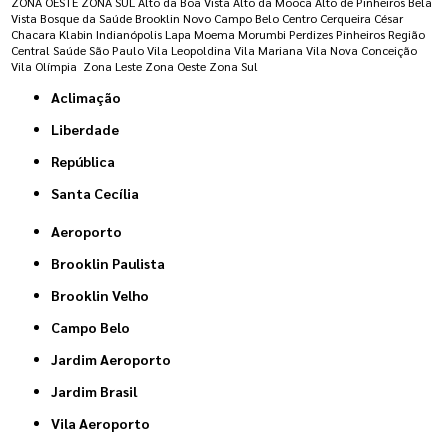
ZONA OESTE
ZONA SUL
Alto da Boa Vista
Alto da Mooca
Alto de Pinheiros
Bela
Vista
Bosque da Saúde
Brooklin Novo
Campo Belo
Centro
Cerqueira César
Chacara Klabin
Indianópolis
Lapa
Moema
Morumbi
Perdizes
Pinheiros
Região
Central
Saúde
São Paulo
Vila Leopoldina
Vila Mariana
Vila Nova Conceição
Vila Olímpia
Zona Leste
Zona Oeste
Zona Sul
Aclimação
Liberdade
República
Santa Cecília
Aeroporto
Brooklin Paulista
Brooklin Velho
Campo Belo
Jardim Aeroporto
Jardim Brasil
Vila Aeroporto