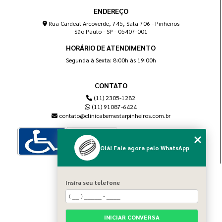
ENDEREÇO
Rua Cardeal Arcoverde, 745, Sala 706 - Pinheiros
São Paulo - SP - 05407-001
HORÁRIO DE ATENDIMENTO
Segunda à Sexta: 8:00h às 19:00h
CONTATO
(11) 2305-1282
(11) 91087-6424
contato@clinicabemestarpinheiros.com.br
Olá! Fale agora pelo WhatsApp
MENU
Insira seu telefone
Home
Sobre nós
Blog
INICIAR CONVERSA
Serviços