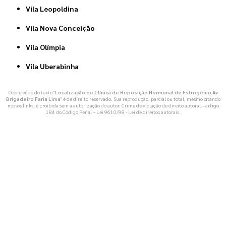
Vila Leopoldina
Vila Nova Conceição
Vila Olímpia
Vila Uberabinha
O conteúdo do texto "
Localização de Clínica de Reposição Hormonal de Estrogênio Av
Brigadeiro Faria Lima
" é de direito reservado. Sua reprodução, parcial ou total, mesmo citando
nossos links, é proibida sem a autorização do autor. Crime de violação de direito autoral – artigo
184 do Código Penal –
Lei 9610/98 - Lei de direitos autorais
.