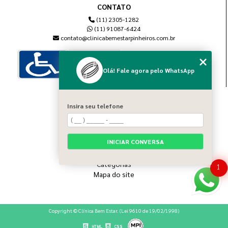
CONTATO
(11) 2305-1282
(11) 91087-6424
contato@clinicabemestarpinheiros.com.br
Olá! Fale agora pelo WhatsApp
MENU
Insira seu telefone
Home
Sobre nós
Blog
INICIAR CONVERSA
Serviços
Contato
Categorias
1
Mapa do site
Copyright © Clínica Bem Estar. (Lei 9610 de 19/02/1998)
HTML
CSS