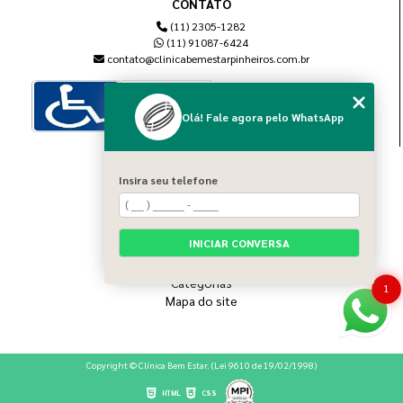
CONTATO
(11) 2305-1282
(11) 91087-6424
contato@clinicabemestarpinheiros.com.br
Olá! Fale agora pelo WhatsApp
MENU
Insira seu telefone
Home
Sobre nós
Blog
INICIAR CONVERSA
Serviços
Contato
Categorias
1
Mapa do site
Copyright © Clínica Bem Estar. (Lei 9610 de 19/02/1998)
HTML
CSS