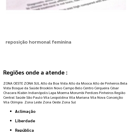
reposição hormonal feminina
Regiões onde a atende :
ZONA OESTE
ZONA SUL
Alto da Boa Vista
Alto da Mooca
Alto de Pinheiros
Bela
Vista
Bosque da Saúde
Brooklin Novo
Campo Belo
Centro
Cerqueira César
Chacara Klabin
Indianópolis
Lapa
Moema
Morumbi
Perdizes
Pinheiros
Região
Central
Saúde
São Paulo
Vila Leopoldina
Vila Mariana
Vila Nova Conceição
Vila Olímpia
Zona Leste
Zona Oeste
Zona Sul
Aclimação
Liberdade
República