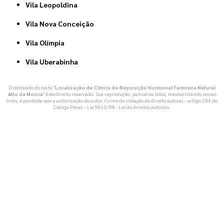
Vila Leopoldina
Vila Nova Conceição
Vila Olímpia
Vila Uberabinha
O conteúdo do texto "
Localização de Clínica de Reposição Hormonal Feminina Natural
Alto da Mooca
" é de direito reservado. Sua reprodução, parcial ou total, mesmo citando nossos
links, é proibida sem a autorização do autor. Crime de violação de direito autoral – artigo 184 do
Código Penal –
Lei 9610/98 - Lei de direitos autorais
.