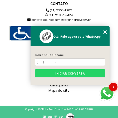
CONTATO
(11) 2305-1282
(11) 91087-6424
contato@clinicabemestarpinheiros.com.br
Olá! Fale agora pelo WhatsApp
MENU
Insira seu telefone
Home
Sobre nós
Blog
INICIAR CONVERSA
Serviços
Contato
Categorias
1
Mapa do site
Copyright © Clínica Bem Estar. (Lei 9610 de 19/02/1998)
HTML
CSS