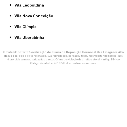
Vila Leopoldina
Vila Nova Conceição
Vila Olímpia
Vila Uberabinha
O conteúdo do texto "
Localização de Clínica de Reposição Hormonal Que Emagrece Alto
da Mooca
" é de direito reservado. Sua reprodução, parcial ou total, mesmo citando nossos links,
é proibida sem a autorização do autor. Crime de violação de direito autoral – artigo 184 do
Código Penal –
Lei 9610/98 - Lei de direitos autorais
.