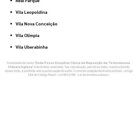
Real Parque
Vila Leopoldina
Vila Nova Conceição
Vila Olímpia
Vila Uberabinha
O conteúdo do texto "
Onde Posso Encontrar Clínica de Reposição de Testosterona
Chácara Inglesa
" é de direito reservado. Sua reprodução, parcial ou total, mesmo citando
nossos links, é proibida sem a autorização do autor. Crime de violação de direito autoral – artigo
184 do Código Penal –
Lei 9610/98 - Lei de direitos autorais
.