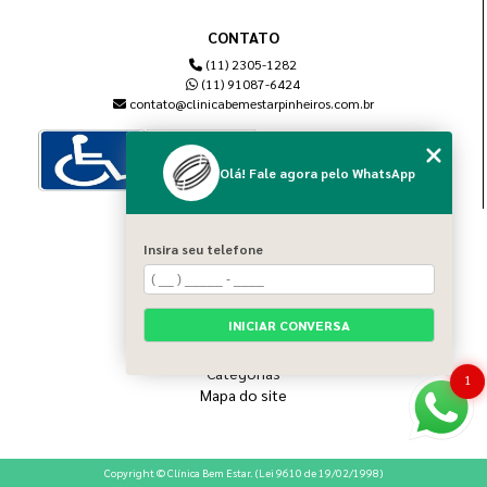
CONTATO
(11) 2305-1282
(11) 91087-6424
contato@clinicabemestarpinheiros.com.br
Olá! Fale agora pelo WhatsApp
MENU
Insira seu telefone
Home
Sobre nós
Blog
INICIAR CONVERSA
Serviços
Contato
Categorias
1
Mapa do site
Copyright © Clínica Bem Estar. (Lei 9610 de 19/02/1998)