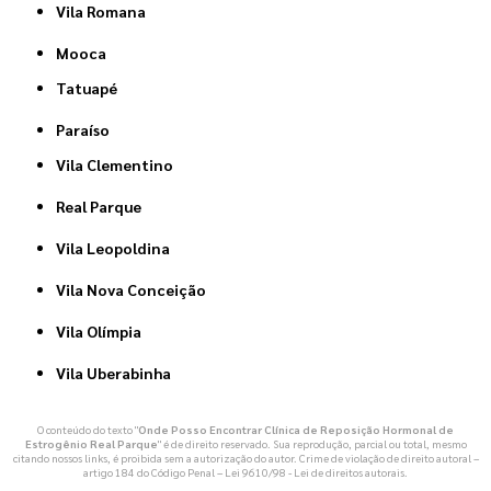
Vila Romana
Mooca
Tatuapé
Paraíso
Vila Clementino
Real Parque
Vila Leopoldina
Vila Nova Conceição
Vila Olímpia
Vila Uberabinha
O conteúdo do texto "
Onde Posso Encontrar Clínica de Reposição Hormonal de
Estrogênio Real Parque
" é de direito reservado. Sua reprodução, parcial ou total, mesmo
citando nossos links, é proibida sem a autorização do autor. Crime de violação de direito autoral –
artigo 184 do Código Penal –
Lei 9610/98 - Lei de direitos autorais
.