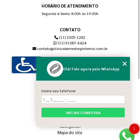
HORÁRIO DE ATENDIMENTO
Segunda à Sexta: 8:00h às 19:00h
CONTATO
(11) 2305-1282
(11) 91087-6424
contato@clinicabemestarpinheiros.com.br
Olá! Fale agora pelo WhatsApp
MENU
Insira seu telefone
Home
Sobre nós
Blog
INICIAR CONVERSA
Serviços
Contato
Categorias
1
Mapa do site