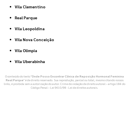
Vila Clementino
Real Parque
Vila Leopoldina
Vila Nova Conceição
Vila Olímpia
Vila Uberabinha
O conteúdo do texto "
Onde Posso Encontrar Clínica de Reposição Hormonal Feminina
Real Parque
" é de direito reservado. Sua reprodução, parcial ou total, mesmo citando nossos
links, é proibida sem a autorização do autor. Crime de violação de direito autoral – artigo 184 do
Código Penal –
Lei 9610/98 - Lei de direitos autorais
.