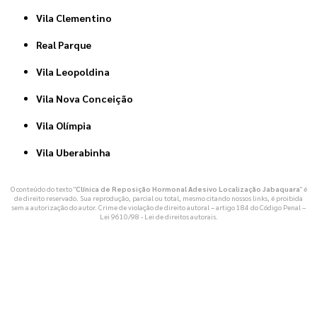
Vila Clementino
Real Parque
Vila Leopoldina
Vila Nova Conceição
Vila Olímpia
Vila Uberabinha
O conteúdo do texto "
Clínica de Reposição Hormonal Adesivo Localização Jabaquara
" é
de direito reservado. Sua reprodução, parcial ou total, mesmo citando nossos links, é proibida
sem a autorização do autor. Crime de violação de direito autoral – artigo 184 do Código Penal –
Lei 9610/98 - Lei de direitos autorais
.