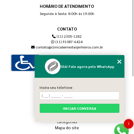
HORÁRIO DE ATENDIMENTO
Segunda à Sexta: 8:00h às 19:00h
CONTATO
(11) 2305-1282
(11) 91087-6424
contato@clinicabemestarpinheiros.com.br
Olá! Fale agora pelo WhatsApp
MENU
Insira seu telefone
Home
Sobre nós
Blog
INICIAR CONVERSA
Serviços
Contato
Categorias
1
Mapa do site