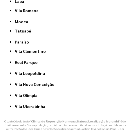
Lapa
Vila Romana
Mooca
Tatuapé
Paraíso
Vila Clementino
Real Parque
Vila Leopoldina
Vila Nova Conceição
Vila Olímpia
Vila Uberabinha
O conteúdo do texto "
Clínica de Reposição Hormonal Natural Localização Morumbi
" é de
direito reservado. Sua reprodução, parcial ou total, mesmo citando nossos links, é proibida sem a
autorização do autor. Crime de violação de direito autoral – artigo 184 do Código Penal –
Lei