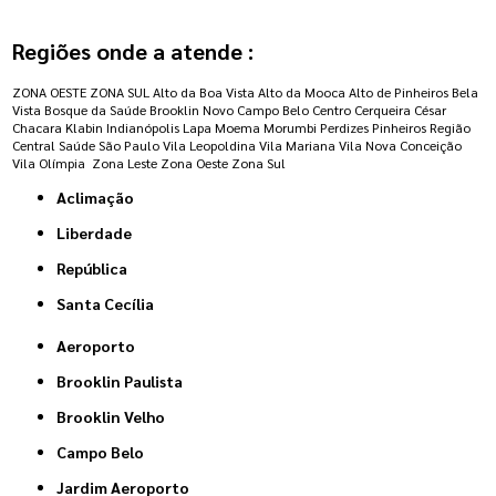
Regiões onde a atende :
ZONA OESTE
ZONA SUL
Alto da Boa Vista
Alto da Mooca
Alto de Pinheiros
Bela
Vista
Bosque da Saúde
Brooklin Novo
Campo Belo
Centro
Cerqueira César
Chacara Klabin
Indianópolis
Lapa
Moema
Morumbi
Perdizes
Pinheiros
Região
Central
Saúde
São Paulo
Vila Leopoldina
Vila Mariana
Vila Nova Conceição
Vila Olímpia
Zona Leste
Zona Oeste
Zona Sul
Aclimação
Liberdade
República
Santa Cecília
Aeroporto
Brooklin Paulista
Brooklin Velho
Campo Belo
Jardim Aeroporto