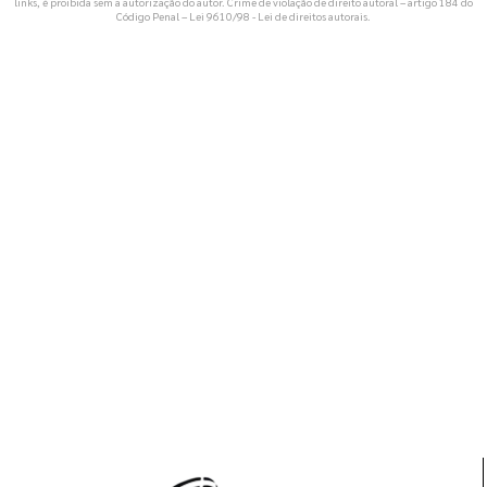
links, é proibida sem a autorização do autor. Crime de violação de direito autoral – artigo 184 do
Código Penal –
Lei 9610/98 - Lei de direitos autorais
.