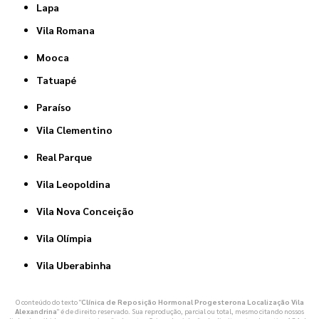
Lapa
Vila Romana
Mooca
Tatuapé
Paraíso
Vila Clementino
Real Parque
Vila Leopoldina
Vila Nova Conceição
Vila Olímpia
Vila Uberabinha
O conteúdo do texto "
Clínica de Reposição Hormonal Progesterona Localização Vila
Alexandrina
" é de direito reservado. Sua reprodução, parcial ou total, mesmo citando nossos