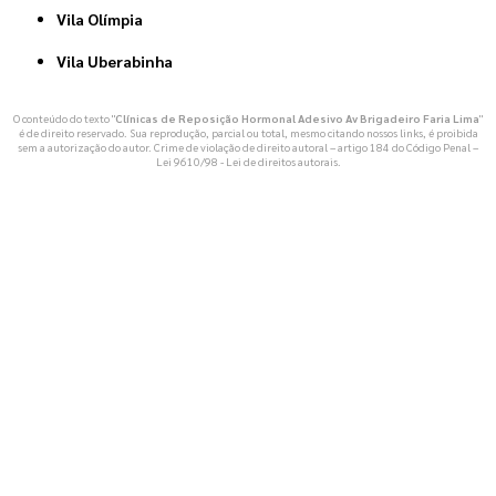
Vila Olímpia
Vila Uberabinha
O conteúdo do texto "
Clínicas de Reposição Hormonal Adesivo Av Brigadeiro Faria Lima
"
é de direito reservado. Sua reprodução, parcial ou total, mesmo citando nossos links, é proibida
sem a autorização do autor. Crime de violação de direito autoral – artigo 184 do Código Penal –
Lei 9610/98 - Lei de direitos autorais
.