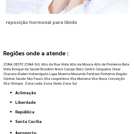
reposição hormonal para libido
Regiões onde a atende :
ZONA OESTE
ZONA SUL
Alto da Boa Vista
Alto da Mooca
Alto de Pinheiros
Bela
Vista
Bosque da Saúde
Brooklin Novo
Campo Belo
Centro
Cerqueira César
Chacara Klabin
Indianópolis
Lapa
Moema
Morumbi
Perdizes
Pinheiros
Região
Central
Saúde
São Paulo
Vila Leopoldina
Vila Mariana
Vila Nova Conceição
Vila Olímpia
Zona Leste
Zona Oeste
Zona Sul
Aclimação
Liberdade
República
Santa Cecília
Aeroporto