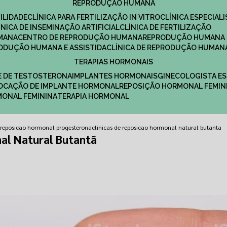
REPRODUÇÃO HUMANA
ILIDADE
CLÍNICA PARA FERTILIZAÇÃO IN VITRO
CLÍNICA ESPECI
LÍNICA DE INSEMINAÇÃO ARTIFICIAL
CLÍNICA DE FERTILIZAÇÃO
MANA
CENTRO DE REPRODUÇÃO HUMANA
REPRODUÇÃO HUMANA 
RODUÇÃO HUMANA E ASSISTIDA
CLÍNICA DE REPRODUÇÃO HUMAN
TERAPIAS HORMONAIS
E DE TESTOSTERONA
IMPLANTES HORMONAIS
GINECOLOGISTA E
OLOCAÇÃO DE IMPLANTE HORMONAL
REPOSIÇÃO HORMONAL FEMIN
RMONAL FEMININA
TERAPIA HORMONAL
e reposicao hormonal progesterona
clinicas de reposicao hormonal natural butanta
al Natural Butantã