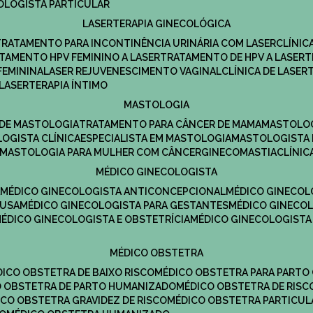
COLOGISTA PARTICULAR
LASERTERAPIA GINECOLÓGICA
TRATAMENTO PARA INCONTINÊNCIA URINÁRIA COM LASER
CLÍNI
ATAMENTO HPV FEMININO A LASER
TRATAMENTO DE HPV A LASER
FEMININA
LASER REJUVENESCIMENTO VAGINAL
CLÍNICA DE LASER
LASERTERAPIA ÍNTIMO
MASTOLOGIA
A DE MASTOLOGIA
TRATAMENTO PARA CÂNCER DE MAMA
MASTOLO
LOGISTA CLÍNICA
ESPECIALISTA EM MASTOLOGIA
MASTOLOGISTA
MASTOLOGIA PARA MULHER COM CÂNCER
GINECOMASTIA
CLÍNI
MÉDICO GINECOLOGISTA
A
MÉDICO GINECOLOGISTA ANTICONCEPCIONAL
MÉDICO GINECOL
AUSA
MÉDICO GINECOLOGISTA PARA GESTANTES
MÉDICO GINECO
MÉDICO GINECOLOGISTA E OBSTETRÍCIA
MÉDICO GINECOLOGISTA
MÉDICO OBSTETRA
ÉDICO OBSTETRA DE BAIXO RISCO
MÉDICO OBSTETRA PARA PARTO
CO OBSTETRA DE PARTO HUMANIZADO
MÉDICO OBSTETRA DE RISC
DICO OBSTETRA GRAVIDEZ DE RISCO
MÉDICO OBSTETRA PARTICUL