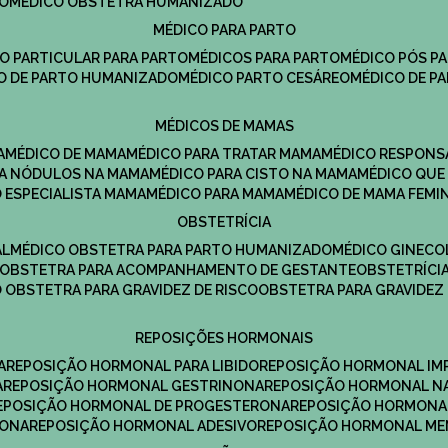
DO
MÉDICO OBSTETRA HUMANIZADO
MÉDICO PARA PARTO
CO PARTICULAR PARA PARTO
MÉDICOS PARA PARTO
MÉDICO PÓS P
CO DE PARTO HUMANIZADO
MÉDICO PARTO CESÁREO
MÉDICO DE P
MÉDICOS DE MAMAS
A
MÉDICO DE MAMA
MÉDICO PARA TRATAR MAMA
MÉDICO RESPONS
ARA NÓDULOS NA MAMA
MÉDICO PARA CISTO NA MAMA
MÉDICO QU
O ESPECIALISTA MAMA
MÉDICO PARA MAMA
MÉDICO DE MAMA FEMI
OBSTETRÍCIA
AL
MÉDICO OBSTETRA PARA PARTO HUMANIZADO
MÉDICO GINEC
OBSTETRA PARA ACOMPANHAMENTO DE GESTANTE
OBSTETRÍCI
O OBSTETRA PARA GRAVIDEZ DE RISCO
OBSTETRA PARA GRAVIDEZ
REPOSIÇÕES HORMONAIS
A
REPOSIÇÃO HORMONAL PARA LIBIDO
REPOSIÇÃO HORMONAL IM
A
REPOSIÇÃO HORMONAL GESTRINONA
REPOSIÇÃO HORMONAL N
REPOSIÇÃO HORMONAL DE PROGESTERONA
REPOSIÇÃO HORMONA
RONA
REPOSIÇÃO HORMONAL ADESIVO
REPOSIÇÃO HORMONAL M