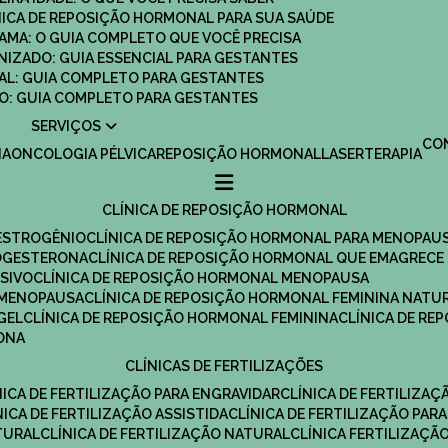
ÍNICA DE REPOSIÇÃO HORMONAL PARA SUA SAÚDE
MAMA: O GUIA COMPLETO QUE VOCÊ PRECISA
ANIZADO: GUIA ESSENCIAL PARA GESTANTES
MAL: GUIA COMPLETO PARA GESTANTES
SCO: GUIA COMPLETO PARA GESTANTES
SERVIÇOS
C
IA
ONCOLOGIA PÉLVICA
REPOSIÇÃO HORMONAL
LASERTERAPIA
CLÍNICA DE REPOSIÇÃO HORMONAL
 ESTROGÊNIO
CLÍNICA DE REPOSIÇÃO HORMONAL PARA MENOPAU
ROGESTERONA
CLÍNICA DE REPOSIÇÃO HORMONAL QUE EMAGRECE
ESIVO
CLÍNICA DE REPOSIÇÃO HORMONAL MENOPAUSA
A MENOPAUSA
CLÍNICA DE REPOSIÇÃO HORMONAL FEMININA NATU
GEL
CLÍNICA DE REPOSIÇÃO HORMONAL FEMININA
CLÍNICA DE R
RONA
CLÍNICAS DE FERTILIZAÇÕES
ÍNICA DE FERTILIZAÇÃO PARA ENGRAVIDAR
CLÍNICA DE FERTILIZA
ÍNICA DE FERTILIZAÇÃO ASSISTIDA
CLÍNICA DE FERTILIZAÇÃO PARA
TURAL
CLÍNICA DE FERTILIZAÇÃO NATURAL
CLÍNICA FERTILIZAÇÃ