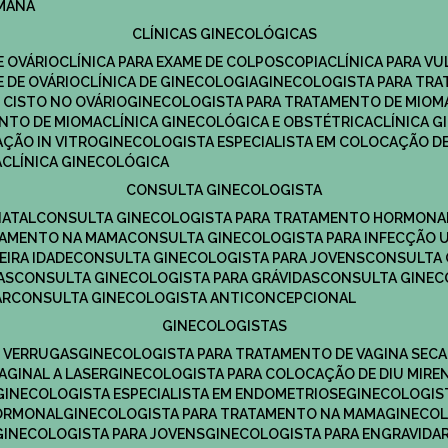
UMANA
CLÍNICAS GINECOLÓGICAS
E OVÁRIO
CLÍNICA PARA EXAME DE COLPOSCOPIA
CLÍNICA PARA V
E DE OVÁRIO
CLÍNICA DE GINECOLOGIA
GINECOLOGISTA PARA TR
 CISTO NO OVÁRIO
GINECOLOGISTA PARA TRATAMENTO DE MIOM
ENTO DE MIOMA
CLÍNICA GINECOLÓGICA E OBSTÉTRICA
CLÍNICA 
AÇÃO IN VITRO
GINECOLOGISTA ESPECIALISTA EM COLOCAÇÃO DE
A
CLÍNICA GINECOLÓGICA
CONSULTA GINECOLOGISTA
NATAL
CONSULTA GINECOLOGISTA PARA TRATAMENTO HORMONA
TAMENTO NA MAMA
CONSULTA GINECOLOGISTA PARA INFECÇÃO U
EIRA IDADE
CONSULTA GINECOLOGISTA PARA JOVENS
CONSULTA
AS
CONSULTA GINECOLOGISTA PARA GRÁVIDAS
CONSULTA GINEC
AR
CONSULTA GINECOLOGISTA ANTICONCEPCIONAL
GINECOLOGISTAS
E VERRUGAS
GINECOLOGISTA PARA TRATAMENTO DE VAGINA SECA
AGINAL A LASER
GINECOLOGISTA PARA COLOCAÇÃO DE DIU MIRE
GINECOLOGISTA ESPECIALISTA EM ENDOMETRIOSE
GINECOLOGI
HORMONAL
GINECOLOGISTA PARA TRATAMENTO NA MAMA
GINECO
GINECOLOGISTA PARA JOVENS
GINECOLOGISTA PARA ENGRAVIDA