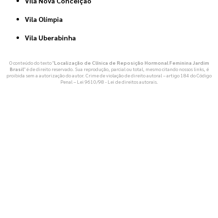
Vila Nova Conceição
Vila Olímpia
Vila Uberabinha
O conteúdo do texto "
Localização de Clínica de Reposição Hormonal Feminina Jardim
Brasil
" é de direito reservado. Sua reprodução, parcial ou total, mesmo citando nossos links, é
proibida sem a autorização do autor. Crime de violação de direito autoral – artigo 184 do Código
Penal –
Lei 9610/98 - Lei de direitos autorais
.