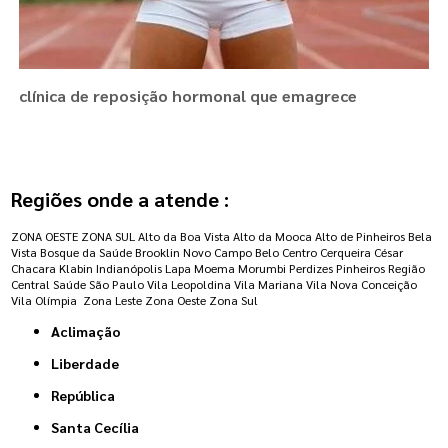
clínica de reposição hormonal que emagrece
Regiões onde a atende :
ZONA OESTE
ZONA SUL
Alto da Boa Vista
Alto da Mooca
Alto de Pinheiros
Bela
Vista
Bosque da Saúde
Brooklin Novo
Campo Belo
Centro
Cerqueira César
Chacara Klabin
Indianópolis
Lapa
Moema
Morumbi
Perdizes
Pinheiros
Região
Central
Saúde
São Paulo
Vila Leopoldina
Vila Mariana
Vila Nova Conceição
Vila Olímpia
Zona Leste
Zona Oeste
Zona Sul
Aclimação
Liberdade
República
Santa Cecília