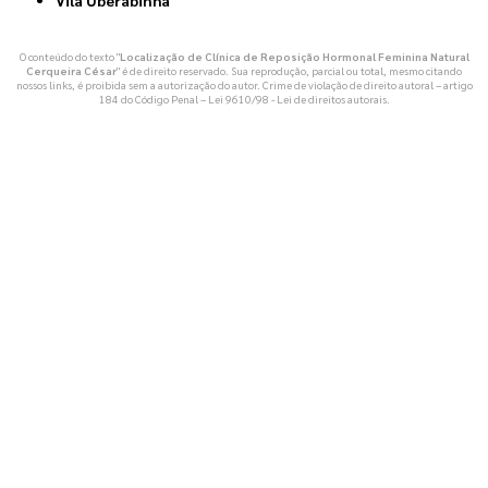
Vila Uberabinha
O conteúdo do texto "
Localização de Clínica de Reposição Hormonal Feminina Natural
Cerqueira César
" é de direito reservado. Sua reprodução, parcial ou total, mesmo citando
nossos links, é proibida sem a autorização do autor. Crime de violação de direito autoral – artigo
184 do Código Penal –
Lei 9610/98 - Lei de direitos autorais
.