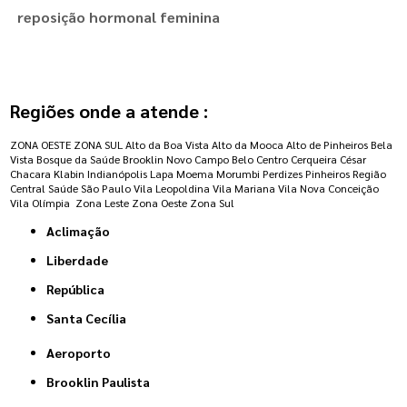
reposição hormonal feminina
Regiões onde a atende :
ZONA OESTE
ZONA SUL
Alto da Boa Vista
Alto da Mooca
Alto de Pinheiros
Bela
Vista
Bosque da Saúde
Brooklin Novo
Campo Belo
Centro
Cerqueira César
Chacara Klabin
Indianópolis
Lapa
Moema
Morumbi
Perdizes
Pinheiros
Região
Central
Saúde
São Paulo
Vila Leopoldina
Vila Mariana
Vila Nova Conceição
Vila Olímpia
Zona Leste
Zona Oeste
Zona Sul
Aclimação
Liberdade
República
Santa Cecília
Aeroporto
Brooklin Paulista