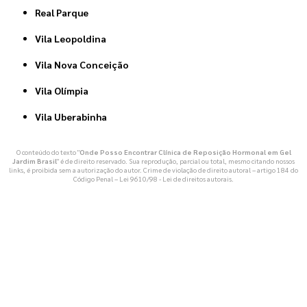
Real Parque
Vila Leopoldina
Vila Nova Conceição
Vila Olímpia
Vila Uberabinha
O conteúdo do texto "
Onde Posso Encontrar Clínica de Reposição Hormonal em Gel
Jardim Brasil
" é de direito reservado. Sua reprodução, parcial ou total, mesmo citando nossos
links, é proibida sem a autorização do autor. Crime de violação de direito autoral – artigo 184 do
Código Penal –
Lei 9610/98 - Lei de direitos autorais
.