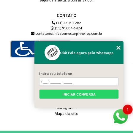
Segunda à Sexta: 8:00h às 19:00h
CONTATO
(11) 2305-1282
(11) 91087-6424
contato@clinicabemestarpinheiros.com.br
Olá! Fale agora pelo WhatsApp
MENU
Insira seu telefone
Home
Sobre nós
Blog
INICIAR CONVERSA
Serviços
Contato
Categorias
1
Mapa do site