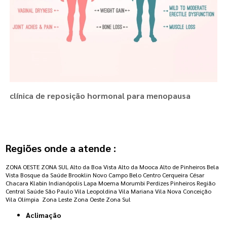
clínica de reposição hormonal para menopausa
Regiões onde a atende :
ZONA OESTE
ZONA SUL
Alto da Boa Vista
Alto da Mooca
Alto de Pinheiros
Bela
Vista
Bosque da Saúde
Brooklin Novo
Campo Belo
Centro
Cerqueira César
Chacara Klabin
Indianópolis
Lapa
Moema
Morumbi
Perdizes
Pinheiros
Região
Central
Saúde
São Paulo
Vila Leopoldina
Vila Mariana
Vila Nova Conceição
Vila Olímpia
Zona Leste
Zona Oeste
Zona Sul
Aclimação