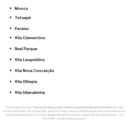
Mooca
Tatuapé
Paraíso
Vila Clementino
Real Parque
Vila Leopoldina
Vila Nova Conceição
Vila Olímpia
Vila Uberabinha
O conteúdo do texto "
Clínica de Reposição Hormonal em Gel Marginal Pinheiros
" é de
direito reservado. Sua reprodução, parcial ou total, mesmo citando nossos links, é proibida sem a
autorização do autor. Crime de violação de direito autoral – artigo 184 do Código Penal –
Lei
9610/98 - Lei de direitos autorais
.