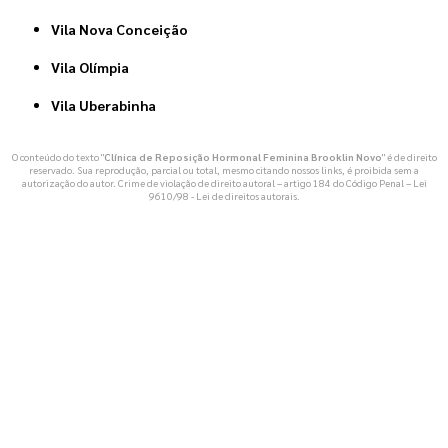
Vila Nova Conceição
Vila Olímpia
Vila Uberabinha
O conteúdo do texto "
Clínica de Reposição Hormonal Feminina Brooklin Novo
" é de direito
reservado. Sua reprodução, parcial ou total, mesmo citando nossos links, é proibida sem a
autorização do autor. Crime de violação de direito autoral – artigo 184 do Código Penal –
Lei
9610/98 - Lei de direitos autorais
.