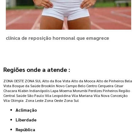
clínica de reposição hormonal que emagrece
Regiões onde a atende :
ZONA OESTE
ZONA SUL
Alto da Boa Vista
Alto da Mooca
Alto de Pinheiros
Bela
Vista
Bosque da Saúde
Brooklin Novo
Campo Belo
Centro
Cerqueira César
Chacara Klabin
Indianópolis
Lapa
Moema
Morumbi
Perdizes
Pinheiros
Região
Central
Saúde
São Paulo
Vila Leopoldina
Vila Mariana
Vila Nova Conceição
Vila Olímpia
Zona Leste
Zona Oeste
Zona Sul
Aclimação
Liberdade
República