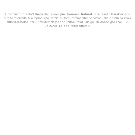
O conteúdo do texto "
Clínica de Reposição Hormonal Natural Localização Paraíso
" é de
direito reservado. Sua reprodução, parcial ou total, mesmo citando nossos links, é proibida sem a
autorização do autor. Crime de violação de direito autoral – artigo 184 do Código Penal –
Lei
9610/98 - Lei de direitos autorais
.