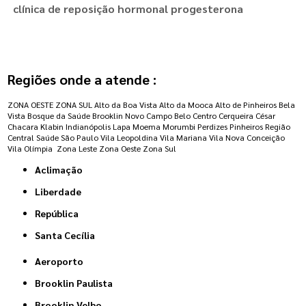
clínica de reposição hormonal progesterona
Regiões onde a atende :
ZONA OESTE
ZONA SUL
Alto da Boa Vista
Alto da Mooca
Alto de Pinheiros
Bela
Vista
Bosque da Saúde
Brooklin Novo
Campo Belo
Centro
Cerqueira César
Chacara Klabin
Indianópolis
Lapa
Moema
Morumbi
Perdizes
Pinheiros
Região
Central
Saúde
São Paulo
Vila Leopoldina
Vila Mariana
Vila Nova Conceição
Vila Olímpia
Zona Leste
Zona Oeste
Zona Sul
Aclimação
Liberdade
República
Santa Cecília
Aeroporto
Brooklin Paulista
Brooklin Velho