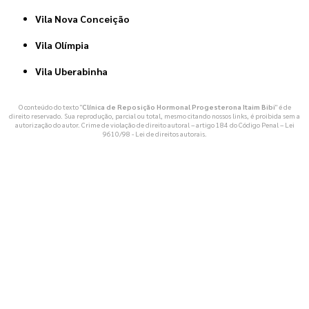
Vila Nova Conceição
Vila Olímpia
Vila Uberabinha
O conteúdo do texto "
Clínica de Reposição Hormonal Progesterona Itaim Bibi
" é de
direito reservado. Sua reprodução, parcial ou total, mesmo citando nossos links, é proibida sem a
autorização do autor. Crime de violação de direito autoral – artigo 184 do Código Penal –
Lei
9610/98 - Lei de direitos autorais
.