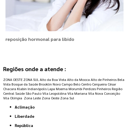
reposição hormonal para libido
Regiões onde a atende :
ZONA OESTE
ZONA SUL
Alto da Boa Vista
Alto da Mooca
Alto de Pinheiros
Bela
Vista
Bosque da Saúde
Brooklin Novo
Campo Belo
Centro
Cerqueira César
Chacara Klabin
Indianópolis
Lapa
Moema
Morumbi
Perdizes
Pinheiros
Região
Central
Saúde
São Paulo
Vila Leopoldina
Vila Mariana
Vila Nova Conceição
Vila Olímpia
Zona Leste
Zona Oeste
Zona Sul
Aclimação
Liberdade
República