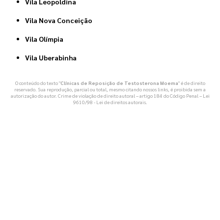
Vila Leopoldina
Vila Nova Conceição
Vila Olímpia
Vila Uberabinha
O conteúdo do texto "
Clínicas de Reposição de Testosterona Moema
" é de direito
reservado. Sua reprodução, parcial ou total, mesmo citando nossos links, é proibida sem a
autorização do autor. Crime de violação de direito autoral – artigo 184 do Código Penal –
Lei
9610/98 - Lei de direitos autorais
.