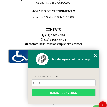
São Paulo - SP - 05407-001
HORÁRIO DE ATENDIMENTO
Segunda à Sexta: 8:00h às 19:00h
CONTATO
(11) 2305-1282
(11) 91087-6424
contato@clinicabemestarpinheiros.com.br
Olá! Fale agora pelo WhatsApp
MENU
Insira seu telefone
Home
Sobre nós
Blog
INICIAR CONVERSA
Serviços
Contato
Categorias
1