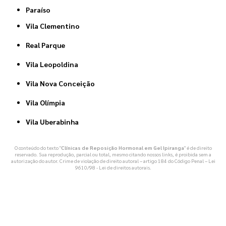
Paraíso
Vila Clementino
Real Parque
Vila Leopoldina
Vila Nova Conceição
Vila Olímpia
Vila Uberabinha
O conteúdo do texto "
Clínicas de Reposição Hormonal em Gel Ipiranga
" é de direito
reservado. Sua reprodução, parcial ou total, mesmo citando nossos links, é proibida sem a
autorização do autor. Crime de violação de direito autoral – artigo 184 do Código Penal –
Lei
9610/98 - Lei de direitos autorais
.