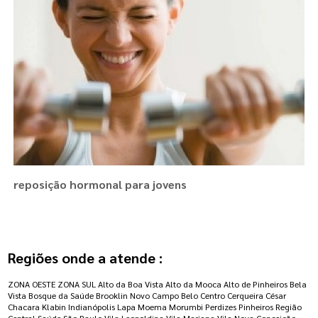
reposição hormonal para jovens
Regiões onde a atende :
ZONA OESTE
ZONA SUL
Alto da Boa Vista
Alto da Mooca
Alto de Pinheiros
Bela
Vista
Bosque da Saúde
Brooklin Novo
Campo Belo
Centro
Cerqueira César
Chacara Klabin
Indianópolis
Lapa
Moema
Morumbi
Perdizes
Pinheiros
Região
Central
Saúde
São Paulo
Vila Leopoldina
Vila Mariana
Vila Nova Conceição