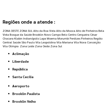
Regiões onde a atende :
ZONA OESTE
ZONA SUL
Alto da Boa Vista
Alto da Mooca
Alto de Pinheiros
Bela
Vista
Bosque da Saúde
Brooklin Novo
Campo Belo
Centro
Cerqueira César
Chacara Klabin
Indianópolis
Lapa
Moema
Morumbi
Perdizes
Pinheiros
Região
Central
Saúde
São Paulo
Vila Leopoldina
Vila Mariana
Vila Nova Conceição
Vila Olímpia
Zona Leste
Zona Oeste
Zona Sul
Aclimação
Liberdade
República
Santa Cecília
Aeroporto
Brooklin Paulista
Brooklin Velho