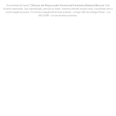
O conteúdo do texto "
Clínicas de Reposição Hormonal Feminina Natural Mooca
" é de
direito reservado. Sua reprodução, parcial ou total, mesmo citando nossos links, é proibida sem a
autorização do autor. Crime de violação de direito autoral – artigo 184 do Código Penal –
Lei
9610/98 - Lei de direitos autorais
.