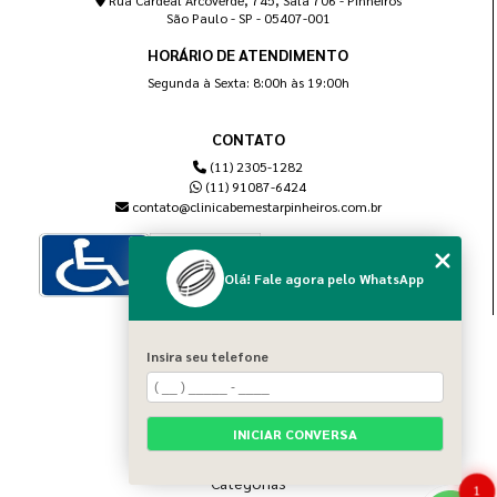
Rua Cardeal Arcoverde, 745, Sala 706 - Pinheiros
São Paulo - SP - 05407-001
HORÁRIO DE ATENDIMENTO
Segunda à Sexta: 8:00h às 19:00h
CONTATO
(11) 2305-1282
(11) 91087-6424
contato@clinicabemestarpinheiros.com.br
Olá! Fale agora pelo WhatsApp
MENU
Insira seu telefone
Home
Sobre nós
Blog
INICIAR CONVERSA
Serviços
Contato
Categorias
1