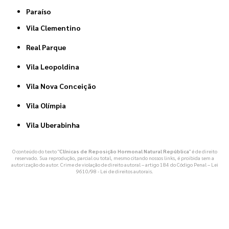
Paraíso
Vila Clementino
Real Parque
Vila Leopoldina
Vila Nova Conceição
Vila Olímpia
Vila Uberabinha
O conteúdo do texto "
Clínicas de Reposição Hormonal Natural República
" é de direito
reservado. Sua reprodução, parcial ou total, mesmo citando nossos links, é proibida sem a
autorização do autor. Crime de violação de direito autoral – artigo 184 do Código Penal –
Lei
9610/98 - Lei de direitos autorais
.