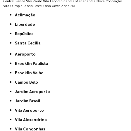
Central
Saúde
São Paulo
Vila Leopoldina
Vila Mariana
Vila Nova Conceição
Vila Olímpia
Zona Leste
Zona Oeste
Zona Sul
Aclimação
Liberdade
República
Santa Cecília
Aeroporto
Brooklin Paulista
Brooklin Velho
Campo Belo
Jardim Aeroporto
Jardim Brasil
Vila Aeroporto
Vila Alexandrina
Vila Congonhas