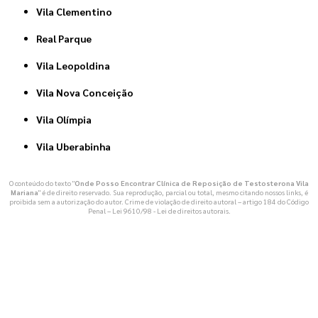
Vila Clementino
Real Parque
Vila Leopoldina
Vila Nova Conceição
Vila Olímpia
Vila Uberabinha
O conteúdo do texto "
Onde Posso Encontrar Clínica de Reposição de Testosterona Vila
Mariana
" é de direito reservado. Sua reprodução, parcial ou total, mesmo citando nossos links, é
proibida sem a autorização do autor. Crime de violação de direito autoral – artigo 184 do Código
Penal –
Lei 9610/98 - Lei de direitos autorais
.