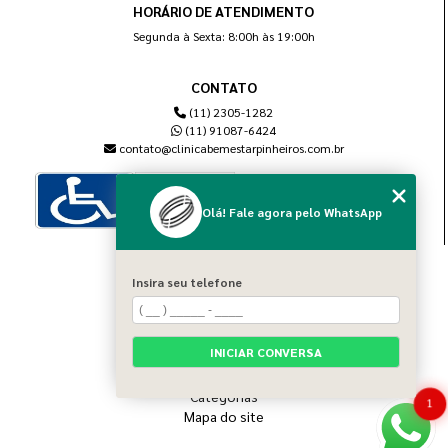
HORÁRIO DE ATENDIMENTO
Segunda à Sexta: 8:00h às 19:00h
CONTATO
(11) 2305-1282
(11) 91087-6424
contato@clinicabemestarpinheiros.com.br
Olá! Fale agora pelo WhatsApp
MENU
Insira seu telefone
Home
Sobre nós
Blog
INICIAR CONVERSA
Serviços
Contato
Categorias
1
Mapa do site