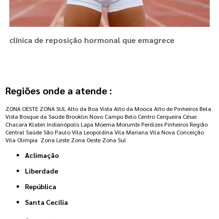
clínica de reposição hormonal que emagrece
Regiões onde a atende :
ZONA OESTE
ZONA SUL
Alto da Boa Vista
Alto da Mooca
Alto de Pinheiros
Bela
Vista
Bosque da Saúde
Brooklin Novo
Campo Belo
Centro
Cerqueira César
Chacara Klabin
Indianópolis
Lapa
Moema
Morumbi
Perdizes
Pinheiros
Região
Central
Saúde
São Paulo
Vila Leopoldina
Vila Mariana
Vila Nova Conceição
Vila Olímpia
Zona Leste
Zona Oeste
Zona Sul
Aclimação
Liberdade
República
Santa Cecília