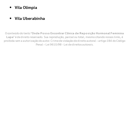
Vila Olímpia
Vila Uberabinha
O conteúdo do texto "
Onde Posso Encontrar Clínica de Reposição Hormonal Feminina
Lapa
" é de direito reservado. Sua reprodução, parcial ou total, mesmo citando nossos links, é
proibida sem a autorização do autor. Crime de violação de direito autoral – artigo 184 do Código
Penal –
Lei 9610/98 - Lei de direitos autorais
.