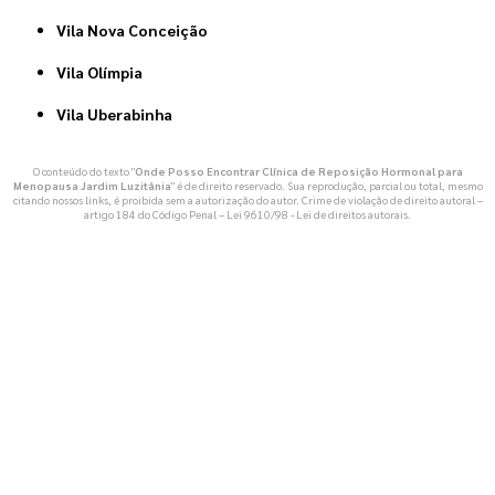
Vila Nova Conceição
Vila Olímpia
Vila Uberabinha
O conteúdo do texto "
Onde Posso Encontrar Clínica de Reposição Hormonal para
Menopausa Jardim Luzitânia
" é de direito reservado. Sua reprodução, parcial ou total, mesmo
citando nossos links, é proibida sem a autorização do autor. Crime de violação de direito autoral –
artigo 184 do Código Penal –
Lei 9610/98 - Lei de direitos autorais
.