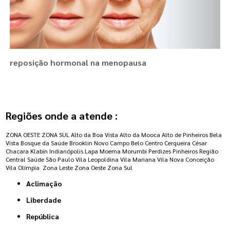
reposição hormonal na menopausa
Regiões onde a atende :
ZONA OESTE
ZONA SUL
Alto da Boa Vista
Alto da Mooca
Alto de Pinheiros
Bela
Vista
Bosque da Saúde
Brooklin Novo
Campo Belo
Centro
Cerqueira César
Chacara Klabin
Indianópolis
Lapa
Moema
Morumbi
Perdizes
Pinheiros
Região
Central
Saúde
São Paulo
Vila Leopoldina
Vila Mariana
Vila Nova Conceição
Vila Olímpia
Zona Leste
Zona Oeste
Zona Sul
Aclimação
Liberdade
República