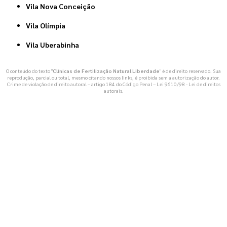
Vila Nova Conceição
Vila Olímpia
Vila Uberabinha
O conteúdo do texto "
Clínicas de Fertilização Natural Liberdade
" é de direito reservado. Sua
reprodução, parcial ou total, mesmo citando nossos links, é proibida sem a autorização do autor.
Crime de violação de direito autoral – artigo 184 do Código Penal –
Lei 9610/98 - Lei de direitos
autorais
.